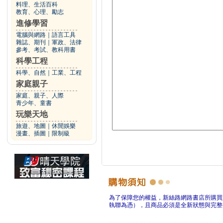
料理、生活百科
教育、心理、勵志
進修學習
電腦與網路
｜
語言工具
雜誌、期刊
｜
軍政、法律
參考、考試、教科用書
科學工程
科學、自然
｜
工業、工程
家庭親子
家庭、親子、人際
青少年、童書
玩樂天地
旅遊、地圖
｜
休閒娛樂
漫畫、插圖
｜
限制級
為了保障您的權益，新絲路網路書店所購買
執聯為憑），且商品必須是全新狀態與完整