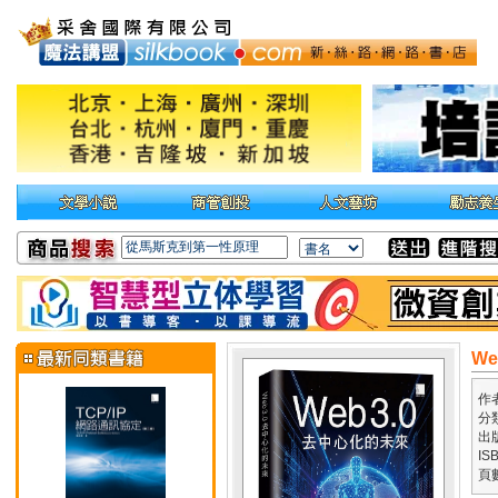
W
作
分
出
IS
頁