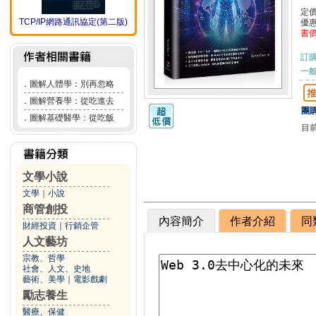
定
TCP/IP網路通訊協定(第二版)
優
書
訂
一般
．
圖解人體學：別再忽略
．
圖解營養學：從吃進去
團購
．
圖解基礎醫學：從吃飯
目
文學小說
文學
｜
小說
商管創投
內容簡介
作者介紹
同
財經投資
｜
行銷企管
人文藝坊
宗教、哲學
社會、人文、史地
藝術、美學
｜
電影戲劇
勵志養生
醫療、保健