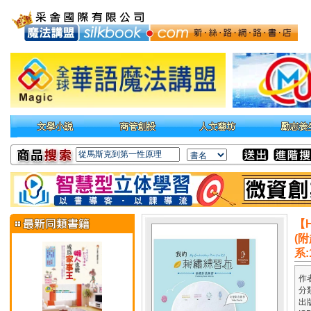
【
(
系
作
分
出