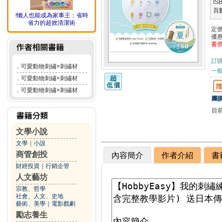
IS
頁
!懶人也能成為家事王：省時
省力的超效清潔術
定
優
書
訂
．
可愛動物刺繡×刺繡材
一般
．
可愛動物刺繡×刺繡材
．
可愛動物刺繡×刺繡材
團購
目
文學小說
文學
｜
小說
商管創投
內容簡介
作者介紹
書
財經投資
｜
行銷企管
人文藝坊
宗教、哲學
社會、人文、史地
藝術、美學
｜
電影戲劇
勵志養生