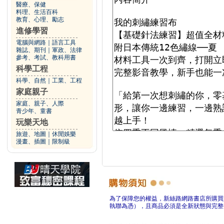
醫療、保健
料理、生活百科
教育、心理、勵志
進修學習
電腦與網路
｜
語言工具
雜誌、期刊
｜
軍政、法律
參考、考試、教科用書
科學工程
科學、自然
｜
工業、工程
家庭親子
家庭、親子、人際
青少年、童書
玩樂天地
旅遊、地圖
｜
休閒娛樂
漫畫、插圖
｜
限制級
為了保障您的權益，新絲路網路書店所購買
執聯為憑），且商品必須是全新狀態與完整