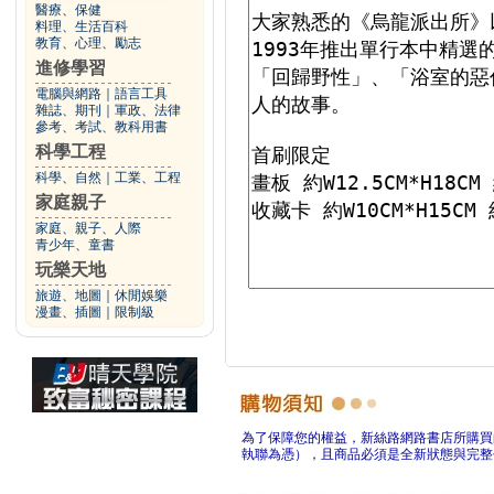
醫療、保健
料理、生活百科
教育、心理、勵志
進修學習
電腦與網路
｜
語言工具
雜誌、期刊
｜
軍政、法律
參考、考試、教科用書
科學工程
科學、自然
｜
工業、工程
家庭親子
家庭、親子、人際
青少年、童書
玩樂天地
旅遊、地圖
｜
休閒娛樂
漫畫、插圖
｜
限制級
為了保障您的權益，新絲路網路書店所購買
執聯為憑），且商品必須是全新狀態與完整