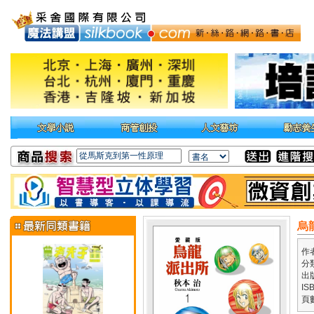
烏
作
分
出
IS
頁