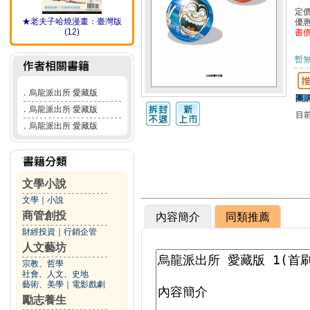
定
★老夫子哈燒漫畫：臺灣版
優
(12)
書
暫
．
烏龍派出所 愛藏版
團購
．
烏龍派出所 愛藏版
目
．
烏龍派出所 愛藏版
文學小說
文學
｜
小說
商管創投
內容簡介
同類推薦
財經投資
｜
行銷企管
人文藝坊
宗教、哲學
社會、人文、史地
藝術、美學
｜
電影戲劇
勵志養生