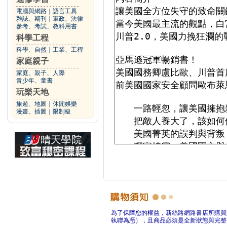
電腦與網路
｜
語言工具
雜誌、期刊
｜
軍政、法律
參考、考試、教科用書
科學工程
科學、自然
｜
工業、工程
家庭親子
家庭、親子、人際
青少年、童書
玩樂天地
旅遊、地圖
｜
休閒娛樂
漫畫、插圖
｜
限制級
為了保障您的權益，新絲路網路書店所購買
執聯為憑），且商品必須是全新狀態與完整