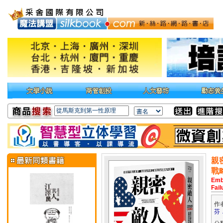
親
戰
Emb
Fail
作
芬