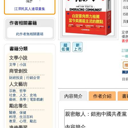
分
出
江澤民其人連環畫集
IS
頁
定
此作者無相關書籍
優
書
訂
一般
文學小說
文學
｜
小說
商管創投
團購
財經投資
｜
行銷企管
目
人文藝坊
宗教、哲學
社會、人文、史地
內容簡介
作者介紹
書
藝術、美學
｜
電影戲劇
勵志養生
醫療、保健
料理、生活百科
教育、心理、勵志
進修學習