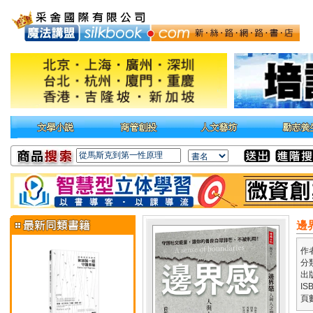
邊
作
分
出
IS
頁