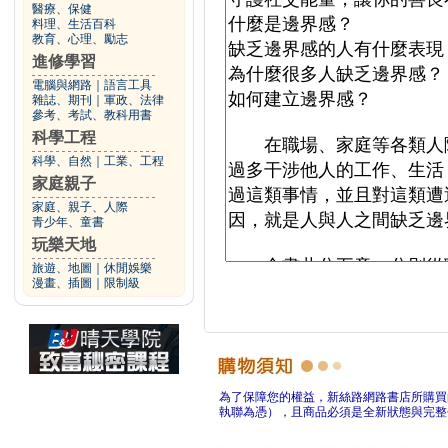
醫療、保健
料理、生活百科
教育、心理、勵志
進修學習
電腦與網路
｜
語言工具
雜誌、期刊
｜
軍政、法律
參考、考試、教科用書
科學工程
科學、自然
｜
工業、工程
家庭親子
家庭、親子、人際
青少年、童書
玩樂天地
旅遊、地圖
｜
休閒娛樂
漫畫、插圖
｜
限制級
為了保障您的權益，新絲路網路書店所購買
執聯為憑），且商品必須是全新狀態與完整