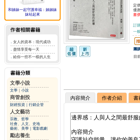
定
和姊妹一起守護幸福：姊姊妹
優
妹站起來
書
訂
一般
．
女人的資本：現代成功
團購
．
盡情享受每一天
目
．
給你一些不一樣的人生
文學小說
文學
｜
小說
商管創投
內容簡介
作者介紹
書
財經投資
｜
行銷企管
人文藝坊
宗教、哲學
社會、人文、史地
藝術、美學
｜
電影戲劇
勵志養生