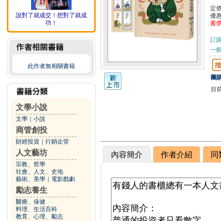
定
說對了就成交！想對了就成
優
功！
書
訂
一般
此作者無相關書籍
團購
目
文學小說
文學
｜
小說
商管創投
財經投資
｜
行銷企管
人文藝坊
內容簡介
作者介紹
同
宗教、哲學
社會、人文、史地
藝術、美學
｜
電影戲劇
勵志養生
醫療、保健
料理、生活百科
教育、心理、勵志