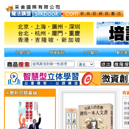
有
作
分
出
IS
頁