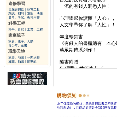
進修學習
電腦與網路
｜
語言工具
雜誌、期刊
｜
軍政、法律
參考、考試、教科用書
科學工程
科學、自然
｜
工業、工程
家庭親子
家庭、親子、人際
青少年、童書
玩樂天地
旅遊、地圖
｜
休閒娛樂
漫畫、插圖
｜
限制級
為了保障您的權益，新絲路網路書店所購買
執聯為憑），且商品必須是全新狀態與完整