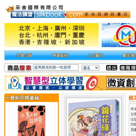
鏡
作
分
出
IS
頁