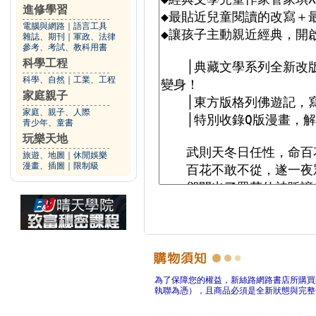
進修學習
電腦與網路
｜
語言工具
雜誌、期刊
｜
軍政、法律
參考、考試、教科用書
科學工程
科學、自然
｜
工業、工程
家庭親子
家庭、親子、人際
青少年、童書
玩樂天地
旅遊、地圖
｜
休閒娛樂
漫畫、插圖
｜
限制級
為了保障您的權益，新絲路網路書店所購買
執聯為憑），且商品必須是全新狀態與完整