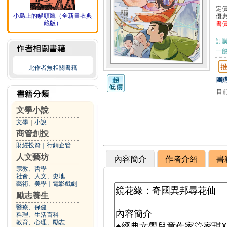
定
小島上的貓頭鷹（全新書衣典
優
藏版）
書
訂
一般
此作者無相關書籍
團購
目
文學小說
文學
｜
小說
商管創投
財經投資
｜
行銷企管
人文藝坊
內容簡介
作者介紹
書
宗教、哲學
社會、人文、史地
藝術、美學
｜
電影戲劇
勵志養生
醫療、保健
料理、生活百科
教育、心理、勵志