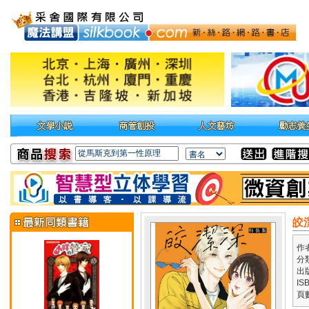
皎
作
分
出
IS
頁