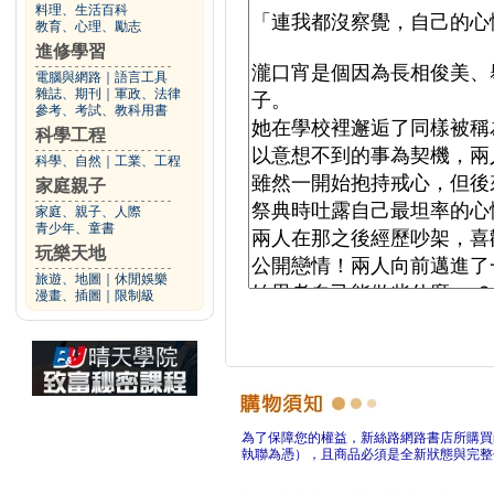
料理、生活百科
教育、心理、勵志
進修學習
電腦與網路
｜
語言工具
雜誌、期刊
｜
軍政、法律
參考、考試、教科用書
科學工程
科學、自然
｜
工業、工程
家庭親子
家庭、親子、人際
青少年、童書
玩樂天地
旅遊、地圖
｜
休閒娛樂
漫畫、插圖
｜
限制級
為了保障您的權益，新絲路網路書店所購買
執聯為憑），且商品必須是全新狀態與完整