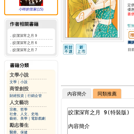
定
小咩的管家(15)
優
書
暫
．
皎潔深宵之月 9
團購
．
皎潔深宵之月 6
目
．
皎潔深宵之月 7
文學小說
文學
｜
小說
商管創投
內容簡介
同類推薦
財經投資
｜
行銷企管
人文藝坊
宗教、哲學
社會、人文、史地
藝術、美學
｜
電影戲劇
勵志養生
醫療、保健