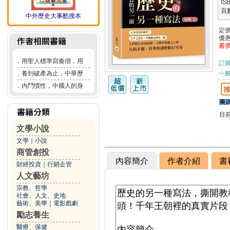
IS
頁
中外歷史大事酷搜本
定
優
書
．
用聖人標準寫奏摺，用
訂
．
養到破產為止，中華歷
一般
．
內鬥慣性，中國人的身
團購
目
文學小說
文學
｜
小說
商管創投
內容簡介
作者介紹
書
財經投資
｜
行銷企管
人文藝坊
宗教、哲學
社會、人文、史地
藝術、美學
｜
電影戲劇
勵志養生
醫療、保健