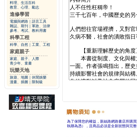
料理、生活百科
教育、心理、勵志
進修學習
電腦與網路
｜
語言工具
雜誌、期刊
｜
軍政、法律
參考、考試、教科用書
科學工程
科學、自然
｜
工業、工程
家庭親子
家庭、親子、人際
青少年、童書
玩樂天地
旅遊、地圖
｜
休閒娛樂
漫畫、插圖
｜
限制級
為了保障您的權益，新絲路網路書店所購買
執聯為憑），且商品必須是全新狀態與完整