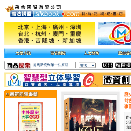
歷
封
事
作
分
出