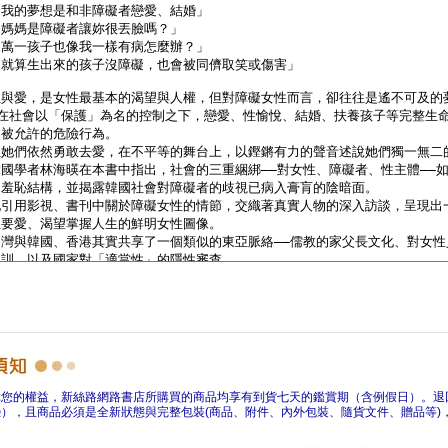
障您的權益，新絲路網路書店所購買的商品均享有到貨七天的鑑賞期（含例假日）。退
），且商品必須是全新狀態與完整包裝(商品、附件、內外包裝、隨貨文件、贈品等)