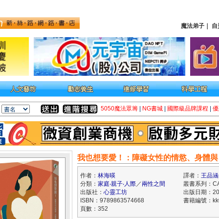
魔法弟子
｜
自
5050魔法眾籌
|
NG書城
|
國際級品牌課程
|
優
我也想要愛！：障礙女性的情慾、身體與
作者：
林海暎
譯者：
王品涵
分類：
家庭‧親子‧人際
／
兩性之間
叢書系列：C
出版社：
心靈工坊
出版日期：202
ISBN：9789863574668
書籍編號：kk0
頁數：352