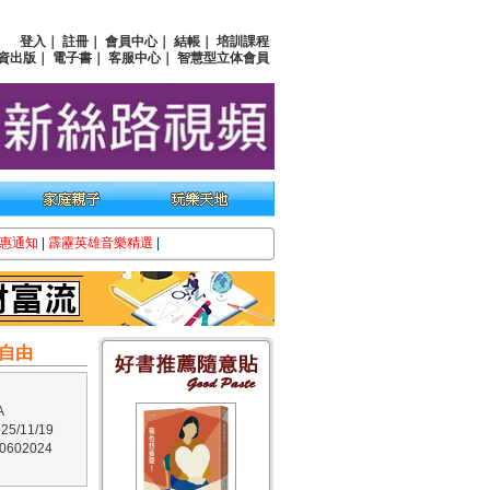
登入
｜
註冊
｜
會員中心
｜
結帳
｜
培訓課程
資出版
｜
電子書
｜
客服中心
｜
智慧型立体會員
惠通知
|
霹靂英雄音樂精選
|
自由
A
5/11/19
602024