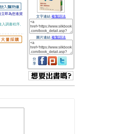
後立即為您進貨
文字連結
複製語法
進入調書程序,
圖片連結
複製語法
分
享