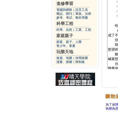
進修學習
電腦與網路
｜
語言工具
雜誌、期刊
｜
軍政、法律
參考、考試、教科用書
科學工程
科學、自然
｜
工業、工程
家庭親子
家庭、親子、人際
青少年、童書
玩樂天地
旅遊、地圖
｜
休閒娛樂
漫畫、插圖
｜
限制級
為了保
執聯為憑