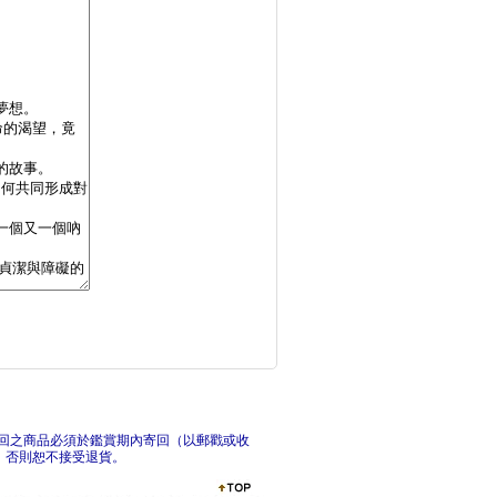
讓傷痕說話【光芒重現
兩個
找男人，請走這邊：慾
圖
回之商品必須於鑑賞期內寄回（以郵戳或收
，否則恕不接受退貨。