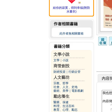
給你的寂寞，得到幸福(附防
水書衣)
此作者無相關書籍
文學小說
文學
｜
小說
商管創投
財經投資
｜
行銷企管
人文藝坊
內容
宗教、哲學
社會、人文、史地
藝術、美學
｜
電影戲劇
勵志養生
醫療、保健
料理、生活百科
教育、心理、勵志