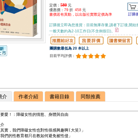
580
定價：
元
優惠價：
79
折
458
元
訂購
書價若有異動，以出版社實際定價為準
訂購後立即為您進貨：目前無庫存量,讀者下訂後,開始
一般天數約為2-10工作日(不含例假日)。
團購數最低為 20 本以上
目前平均評價：
簡介
作者介紹
書籍目錄
同類推薦