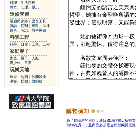
料理、生活百科
教育、心理、勵志
進修學習
電腦與網路
｜
語言工具
雜誌、期刊
｜
軍政、法律
參考、考試、教科用書
科學工程
科學、自然
｜
工業、工程
家庭親子
家庭、親子、人際
青少年、童書
玩樂天地
旅遊、地圖
｜
休閒娛樂
漫畫、插圖
｜
限制級
為了保障您的權益，新絲路網路書店所購買
執聯為憑），且商品必須是全新狀態與完整