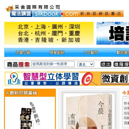
今
作
分
出
IS
頁