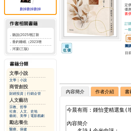
定
劃掉劃掉劃掉
優
書
訂
一般
．
聽說(2025增訂新
．
垂釣睡眠（2023增
團購
．
河宴(三版)
目
文學小說
文學
｜
小說
商管創投
內容簡介
作者介紹
書
財經投資
｜
行銷企管
人文藝坊
宗教、哲學
社會、人文、史地
藝術、美學
｜
電影戲劇
勵志養生
醫療、保健