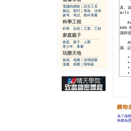
電腦與網路
｜
語言工具
雜誌、期刊
｜
軍政、法律
參考、考試、教科用書
科學工程
科學、自然
｜
工業、工程
家庭親子
家庭、親子、人際
青少年、童書
玩樂天地
旅遊、地圖
｜
休閒娛樂
漫畫、插圖
｜
限制級
為了保
執聯為憑