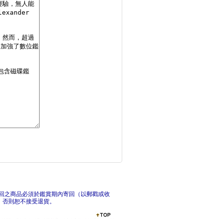
智慧化持續安全｜AI
資訊
Graylog整合應
雲端
回之商品必須於鑑賞期內寄回（以郵戳或收
，否則恕不接受退貨。