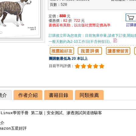
頁數：528
880
定價：
元
優惠價：
82
折
722
元
訂購
書價若有異動，以出版社實際定價為準
訂購後立即為您進貨：目前無庫存量,讀者下訂後,開始
一般天數約為2-10工作日(不含例假日)。
團購數最低為 20 本以上
目前平均評價：
簡介
作者介紹
書籍目錄
同類推薦