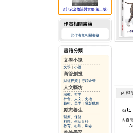
資訊安全概論與實務(第二版)
此作者無相關書籍
文學小說
文學
｜
小說
商管創投
財經投資
｜
行銷企管
人文藝坊
內容
宗教、哲學
社會、人文、史地
藝術、美學
｜
電影戲劇
勵志養生
醫療、保健
料理、生活百科
教育、心理、勵志
進修學習