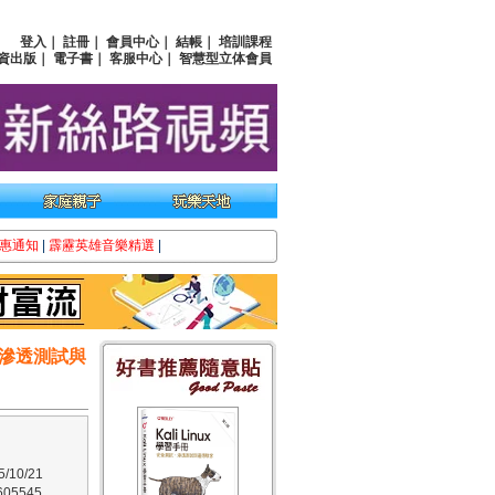
登入
｜
註冊
｜
會員中心
｜
結帳
｜
培訓課程
資出版
｜
電子書
｜
客服中心
｜
智慧型立体會員
惠通知
|
霹靂英雄音樂精選
|
試、滲透測試與
10/21
05545