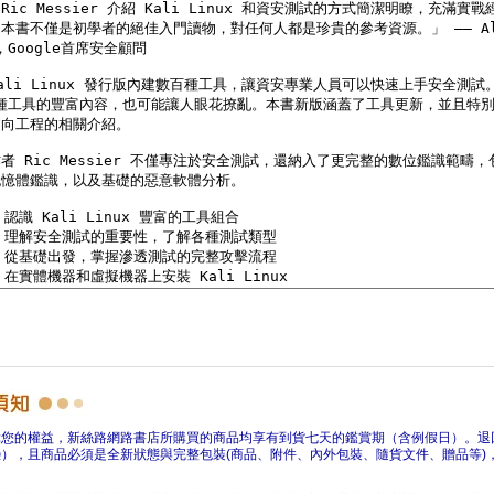
障您的權益，新絲路網路書店所購買的商品均享有到貨七天的鑑賞期（含例假日）。退
），且商品必須是全新狀態與完整包裝(商品、附件、內外包裝、隨貨文件、贈品等)