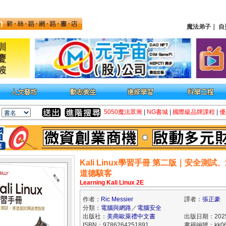
魔法弟子
｜
自
5050魔法眾籌
|
NG書城
|
國際級品牌課程
|
優
Kali Linux學習手冊 第二版｜安全測
道德駭客
Learning Kali Linux 2E
作者：
Ric Messier
譯者：
張正豪
分類：
電腦與網路
／
電腦安全
出版社：
美商歐萊禮中文書
出版日期：2025/
ISBN：9786264251891
書籍編號：kk06