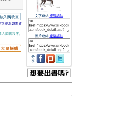
文字連結
複製語法
後立即為您進貨
進入調書程序,
圖片連結
複製語法
分
享