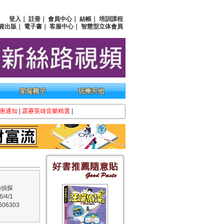
登入
｜
註冊
｜
會員中心
｜
結帳
｜
培訓課程
資出版
｜
電子書
｜
客服中心
｜
智慧型立体會員
惠通知
|
霹靂英雄音樂精選
|
喵偵探
/4/1
06303