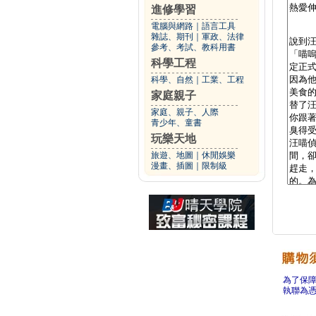
進修學習
電腦與網路
｜
語言工具
雜誌、期刊
｜
軍政、法律
參考、考試、教科用書
科學工程
科學、自然
｜
工業、工程
家庭親子
家庭、親子、人際
青少年、童書
玩樂天地
旅遊、地圖
｜
休閒娛樂
漫畫、插圖
｜
限制級
為了保
執聯為憑