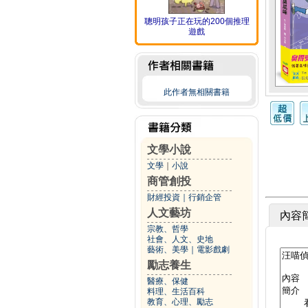
聰明孩子正在玩的200個推理
遊戲
此作者無相關書籍
文學小說
文學
｜
小說
商管創投
財經投資
｜
行銷企管
人文藝坊
內容
宗教、哲學
社會、人文、史地
藝術、美學
｜
電影戲劇
勵志養生
醫療、保健
料理、生活百科
教育、心理、勵志