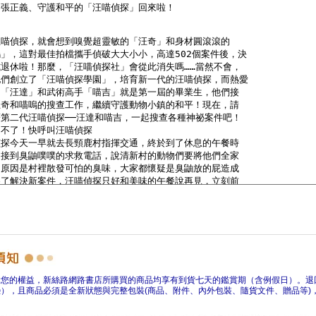
障您的權益，新絲路網路書店所購買的商品均享有到貨七天的鑑賞期（含例假日）。退
），且商品必須是全新狀態與完整包裝(商品、附件、內外包裝、隨貨文件、贈品等)