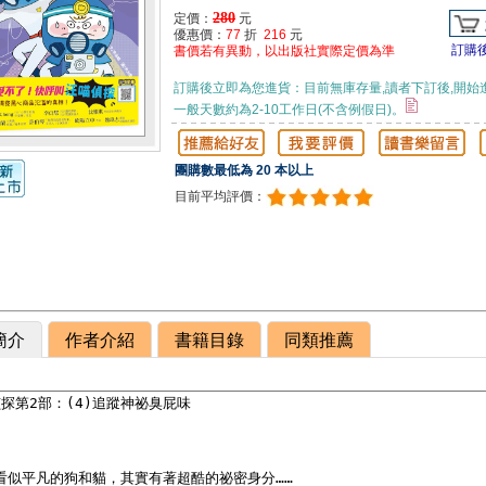
280
定價：
元
優惠價：
77
折
216
元
訂購
書價若有異動，以出版社實際定價為準
訂購後立即為您進貨：目前無庫存量,讀者下訂後,開始
一般天數約為2-10工作日(不含例假日)。
團購數最低為 20 本以上
目前平均評價：
簡介
作者介紹
書籍目錄
同類推薦