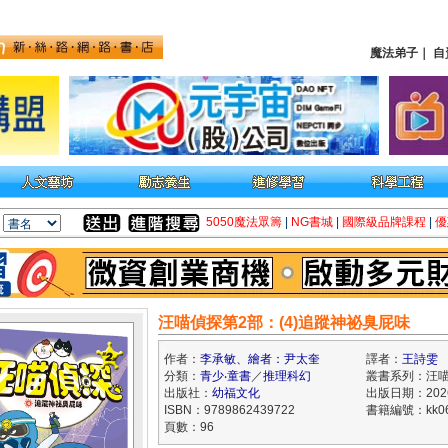
魔法弟子
｜
自
5050魔法眾籌
|
NG書城
|
國際級品牌課程
|
優
汪喵偵探第2部：(4)追蹤神祕臭屁味
作者：
李承敏、繪者：尹太奎
譯者：
王詩雯
分類：
青少‧童書
／
推理科幻
叢書系列：汪
出版社：
幼福文化
出版日期：2026
ISBN：9789862439722
書籍編號：kk06
頁數：96