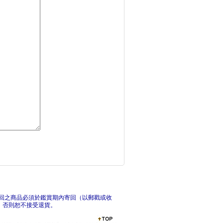
千年修煉龍(3)：樂
宇宙有一顆?柔的心：
巴
回之商品必須於鑑賞期內寄回（以郵戳或收
，否則恕不接受退貨。