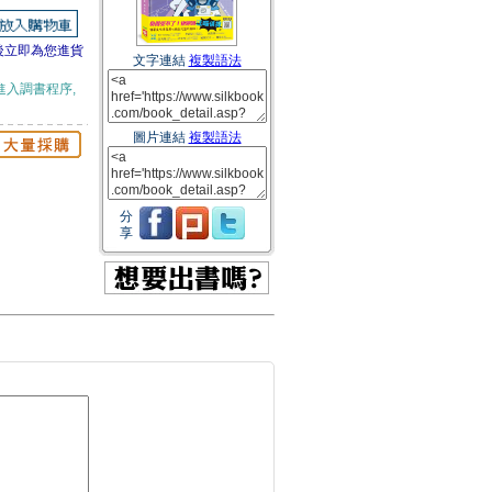
後立即為您進貨
文字連結
複製語法
進入調書程序,
圖片連結
複製語法
分
享