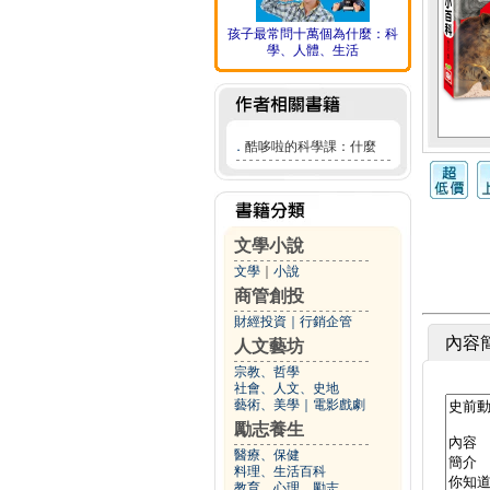
孩子最常問十萬個為什麼：科
學、人體、生活
．
酷哆啦的科學課：什麼
文學小說
文學
｜
小說
商管創投
財經投資
｜
行銷企管
內容
人文藝坊
宗教、哲學
社會、人文、史地
藝術、美學
｜
電影戲劇
勵志養生
醫療、保健
料理、生活百科
教育、心理、勵志