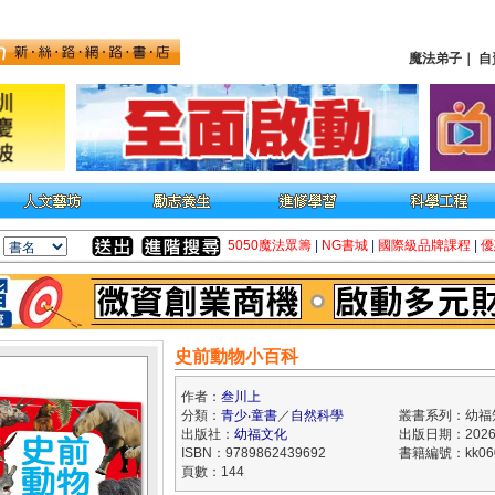
魔法弟子
｜
自
5050魔法眾籌
|
NG書城
|
國際級品牌課程
|
優
史前動物小百科
作者：
叁川上
分類：
青少‧童書
／
自然科學
叢書系列：幼福
出版社：
幼福文化
出版日期：2026/
ISBN：9789862439692
書籍編號：kk060
頁數：144