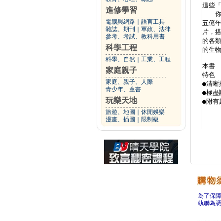
進修學習
電腦與網路
｜
語言工具
雜誌、期刊
｜
軍政、法律
參考、考試、教科用書
科學工程
科學、自然
｜
工業、工程
家庭親子
家庭、親子、人際
青少年、童書
玩樂天地
旅遊、地圖
｜
休閒娛樂
漫畫、插圖
｜
限制級
為了保
執聯為憑