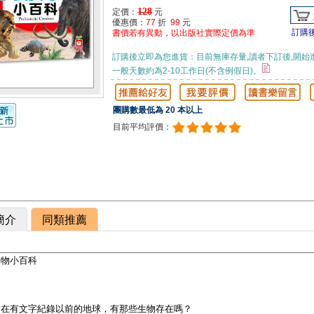
128
定價：
元
優惠價：
77
折
99
元
訂購
書價若有異動，以出版社實際定價為準
訂購後立即為您進貨：目前無庫存量,讀者下訂後,開始
一般天數約為2-10工作日(不含例假日)。
團購數最低為 20 本以上
目前平均評價：
簡介
同類推薦