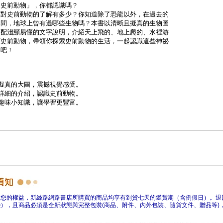
障您的權益，新絲路網路書店所購買的商品均享有到貨七天的鑑賞期（含例假日）。退
），且商品必須是全新狀態與完整包裝(商品、附件、內外包裝、隨貨文件、贈品等)