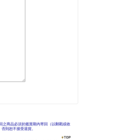
歡迎光臨博物館：樹木
給中
孩子的第一本趣味鐵道
幻獸
回之商品必須於鑑賞期內寄回（以郵戳或收
，否則恕不接受退貨。