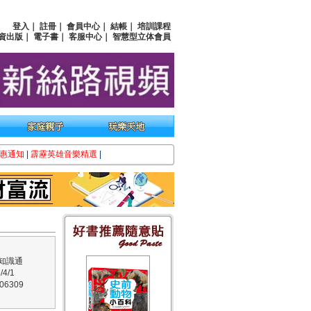
登入
｜
註冊
｜
會員中心
｜
結帳
｜
培訓課程
資出版
｜
電子書
｜
客服中心
｜
智慧型立体會員
惠通知
|
霹靂英雄音樂精選
|
知識通
4/1
6309