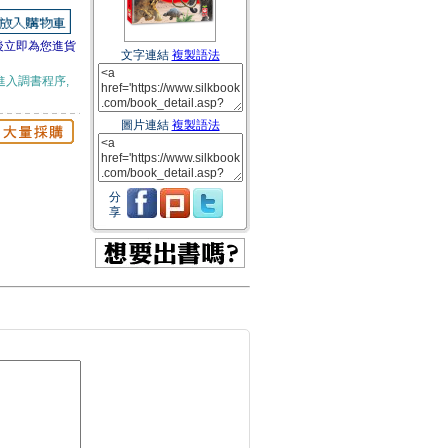
後立即為您進貨
文字連結
複製語法
進入調書程序,
圖片連結
複製語法
分
享