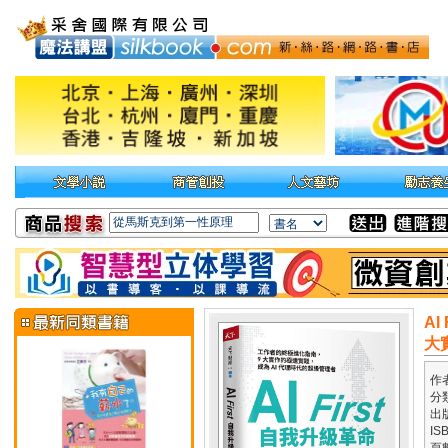
A
大
作
分
出
IS