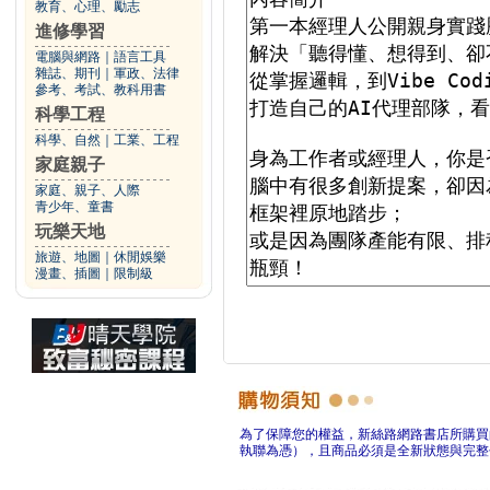
教育、心理、勵志
進修學習
電腦與網路
｜
語言工具
雜誌、期刊
｜
軍政、法律
參考、考試、教科用書
科學工程
科學、自然
｜
工業、工程
家庭親子
家庭、親子、人際
青少年、童書
玩樂天地
旅遊、地圖
｜
休閒娛樂
漫畫、插圖
｜
限制級
為了保障您的權益，新絲路網路書店所購買
執聯為憑），且商品必須是全新狀態與完整