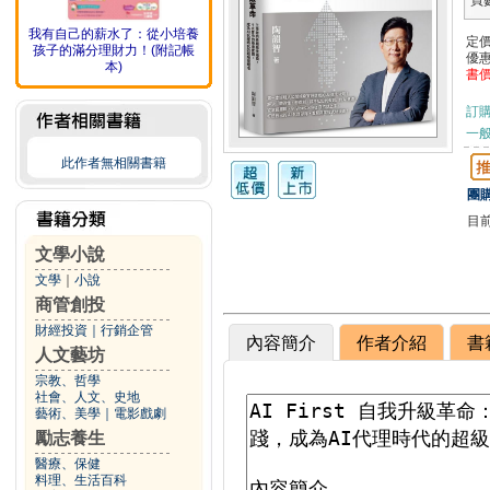
頁
我有自己的薪水了：從小培養
定
孩子的滿分理財力！(附記帳
優
本)
書
訂
一般
此作者無相關書籍
團購
目
文學小說
文學
｜
小說
商管創投
財經投資
｜
行銷企管
內容簡介
作者介紹
書
人文藝坊
宗教、哲學
社會、人文、史地
藝術、美學
｜
電影戲劇
勵志養生
醫療、保健
料理、生活百科