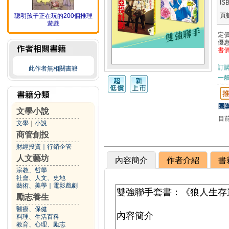
IS
頁
聰明孩子正在玩的200個推理
遊戲
定
優
書
訂
此作者無相關書籍
一般
團購
文學小說
目
文學
｜
小說
商管創投
財經投資
｜
行銷企管
人文藝坊
內容簡介
作者介紹
書
宗教、哲學
社會、人文、史地
藝術、美學
｜
電影戲劇
勵志養生
醫療、保健
料理、生活百科
教育、心理、勵志