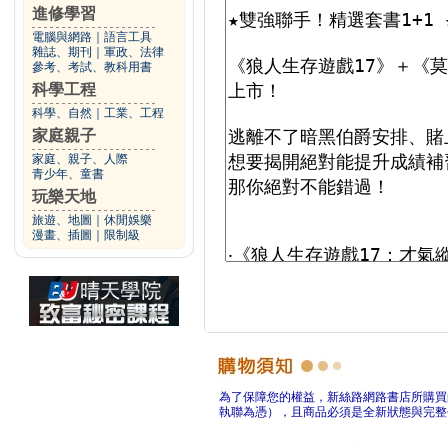
進修學習
電腦與網路
｜
語言工具
雜誌、期刊
｜
軍政、法律
參考、考試、教科用書
科學工程
科學、自然
｜
工業、工程
家庭親子
家庭、親子、人際
青少年、童書
玩樂天地
旅遊、地圖
｜
休閒娛樂
漫畫、插圖
｜
限制級
為了保障您的權益，新絲路網路書店所購買
執聯為憑），且商品必須是全新狀態與完整