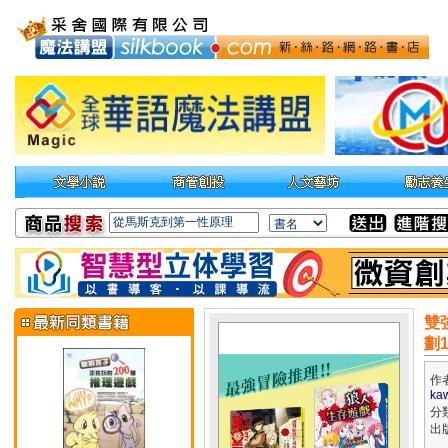
雙
劃
作
ka
分
出