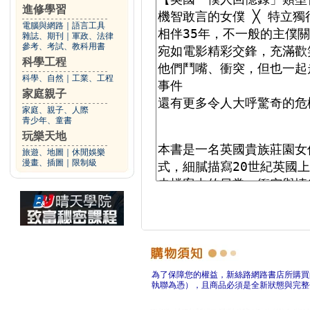
進修學習
電腦與網路
｜
語言工具
雜誌、期刊
｜
軍政、法律
參考、考試、教科用書
科學工程
科學、自然
｜
工業、工程
家庭親子
家庭、親子、人際
青少年、童書
玩樂天地
旅遊、地圖
｜
休閒娛樂
漫畫、插圖
｜
限制級
為了保障您的權益，新絲路網路書店所購買
執聯為憑），且商品必須是全新狀態與完整