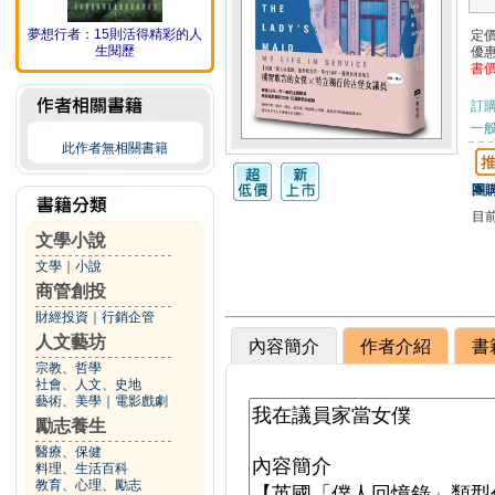
夢想行者：15則活得精彩的人
定
生閱歷
優
書
訂
一般
此作者無相關書籍
團購
目
文學小說
文學
｜
小說
商管創投
財經投資
｜
行銷企管
人文藝坊
內容簡介
作者介紹
書
宗教、哲學
社會、人文、史地
藝術、美學
｜
電影戲劇
勵志養生
醫療、保健
料理、生活百科
教育、心理、勵志