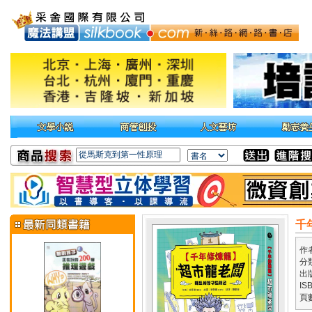
千
作
分
出
IS
頁