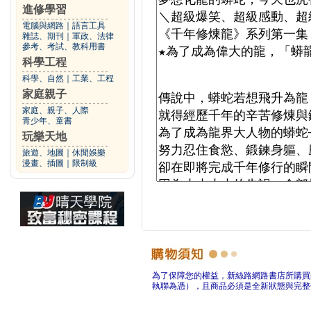
進修學習
電腦與網路
｜
語言工具
雜誌、期刊
｜
軍政、法律
參考、考試、教科用書
科學工程
科學、自然
｜
工業、工程
家庭親子
家庭、親子、人際
青少年、童書
玩樂天地
旅遊、地圖
｜
休閒娛樂
漫畫、插圖
｜
限制級
為了保障您的權益，新絲路網路書店所購買
執聯為憑），且商品必須是全新狀態與完整