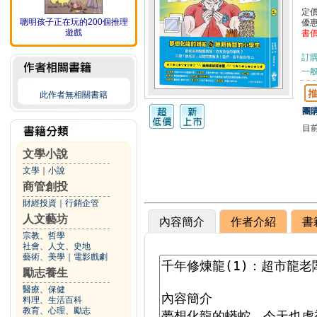
定
聰明孩子正在玩的200個推理
優
遊戲
書
訂
一般
此作者無相關書籍
團購
目
文學小說
文學
｜
小說
商管創投
財經投資
｜
行銷企管
人文藝坊
內容簡介
作者介紹
書
宗教、哲學
社會、人文、史地
藝術、美學
｜
電影戲劇
勵志養生
醫療、保健
料理、生活百科
教育、心理、勵志