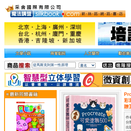
P
彩
贈
作
分
出