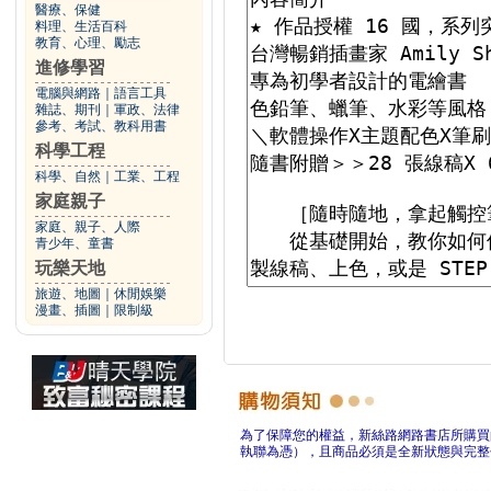
醫療、保健
料理、生活百科
教育、心理、勵志
進修學習
電腦與網路
｜
語言工具
雜誌、期刊
｜
軍政、法律
參考、考試、教科用書
科學工程
科學、自然
｜
工業、工程
家庭親子
家庭、親子、人際
青少年、童書
玩樂天地
旅遊、地圖
｜
休閒娛樂
漫畫、插圖
｜
限制級
為了保障您的權益，新絲路網路書店所購買
執聯為憑），且商品必須是全新狀態與完整