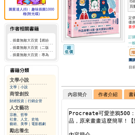
IS
頁
圖案達人(6)：趣味插圖1000
種(附光碟)
定
優
書
訂
．
插畫無敵大百貨【繽紛
一般
．
插畫無敵大百貨（二版
．
插畫無敵大百貨：專為
團購
目
文學小說
文學
｜
小說
商管創投
內容簡介
作者介紹
書
財經投資
｜
行銷企管
人文藝坊
宗教、哲學
社會、人文、史地
藝術、美學
｜
電影戲劇
勵志養生