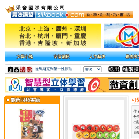
可
作
分
出
IS
頁