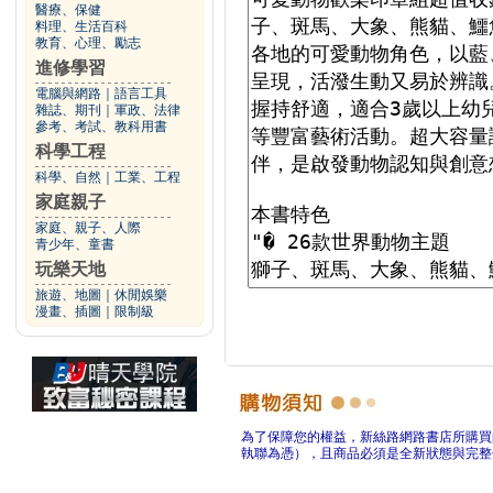
醫療、保健
料理、生活百科
教育、心理、勵志
進修學習
電腦與網路
｜
語言工具
雜誌、期刊
｜
軍政、法律
參考、考試、教科用書
科學工程
科學、自然
｜
工業、工程
家庭親子
家庭、親子、人際
青少年、童書
玩樂天地
旅遊、地圖
｜
休閒娛樂
漫畫、插圖
｜
限制級
為了保障您的權益，新絲路網路書店所購買
執聯為憑），且商品必須是全新狀態與完整