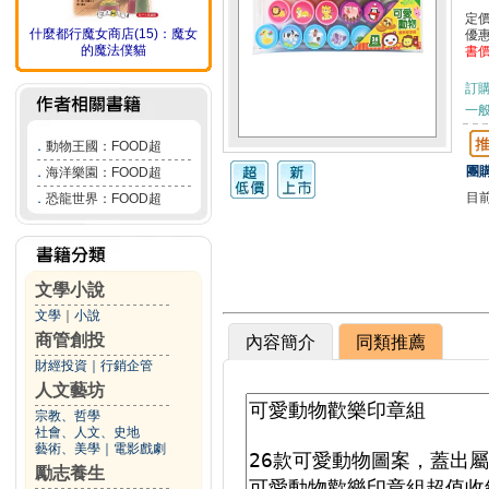
定
什麼都行魔女商店(15)：魔女
優
的魔法僕貓
書
訂
一般
．
動物王國：FOOD超
團購
．
海洋樂園：FOOD超
目
．
恐龍世界：FOOD超
文學小說
文學
｜
小說
商管創投
內容簡介
同類推薦
財經投資
｜
行銷企管
人文藝坊
宗教、哲學
社會、人文、史地
藝術、美學
｜
電影戲劇
勵志養生