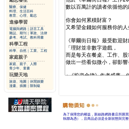
勵志養生
醫療、保健
料理、生活百科
教育、心理、勵志
進修學習
電腦與網路
｜
語言工具
雜誌、期刊
｜
軍政、法律
參考、考試、教科用書
科學工程
科學、自然
｜
工業、工程
家庭親子
家庭、親子、人際
青少年、童書
玩樂天地
旅遊、地圖
｜
休閒娛樂
漫畫、插圖
｜
限制級
為了保障您的權益，新絲路網路書店所購買
執聯為憑），且商品必須是全新狀態與完整