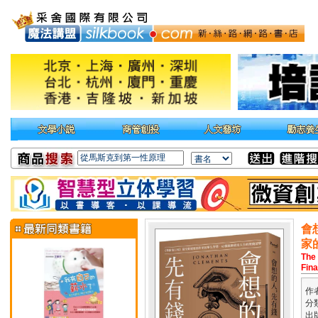
會
家
The
Fina
作
分
出