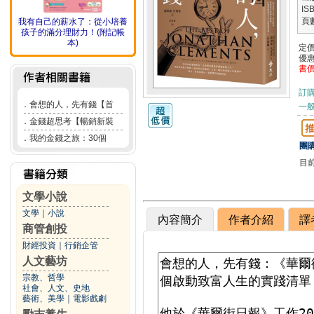
IS
頁
我有自己的薪水了：從小培養
孩子的滿分理財力！(附記帳
本)
定
優
書
訂
．
會想的人，先有錢【首
一般
．
金錢超思考【暢銷新裝
．
我的金錢之旅：30個
團購
目
文學小說
文學
｜
小說
內容簡介
作者介紹
譯
商管創投
財經投資
｜
行銷企管
人文藝坊
宗教、哲學
社會、人文、史地
藝術、美學
｜
電影戲劇