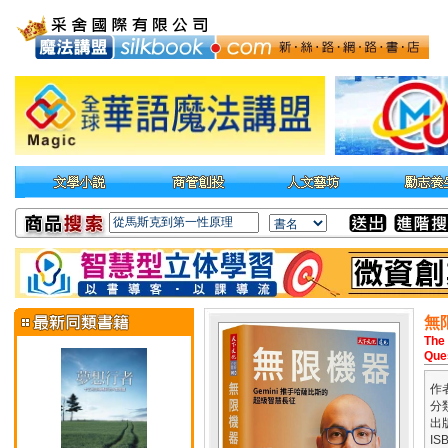
無
The
Ques
作
分
出
IS