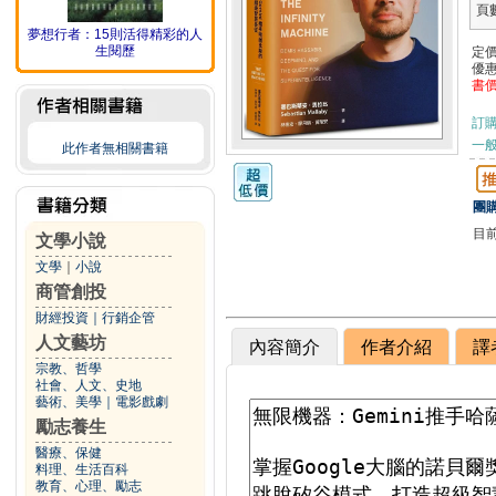
頁
夢想行者：15則活得精彩的人
生閱歷
定
優
書
訂
一般
此作者無相關書籍
團購
目
文學小說
文學
｜
小說
商管創投
財經投資
｜
行銷企管
人文藝坊
內容簡介
作者介紹
譯
宗教、哲學
社會、人文、史地
藝術、美學
｜
電影戲劇
勵志養生
醫療、保健
料理、生活百科
教育、心理、勵志