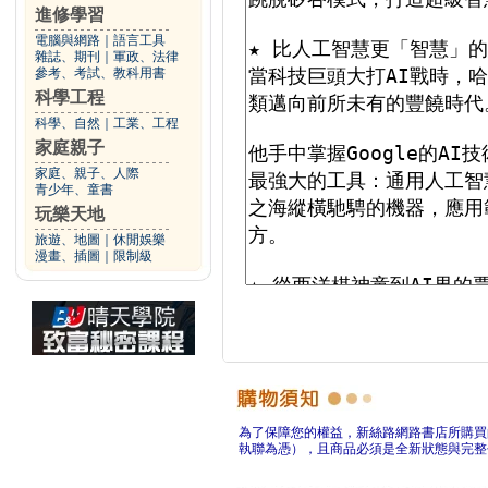
進修學習
電腦與網路
｜
語言工具
雜誌、期刊
｜
軍政、法律
參考、考試、教科用書
科學工程
科學、自然
｜
工業、工程
家庭親子
家庭、親子、人際
青少年、童書
玩樂天地
旅遊、地圖
｜
休閒娛樂
漫畫、插圖
｜
限制級
為了保障您的權益，新絲路網路書店所購買
執聯為憑），且商品必須是全新狀態與完整