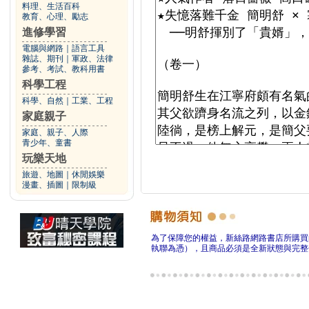
料理、生活百科
教育、心理、勵志
進修學習
電腦與網路
｜
語言工具
雜誌、期刊
｜
軍政、法律
參考、考試、教科用書
科學工程
科學、自然
｜
工業、工程
家庭親子
家庭、親子、人際
青少年、童書
玩樂天地
旅遊、地圖
｜
休閒娛樂
漫畫、插圖
｜
限制級
為了保障您的權益，新絲路網路書店所購買
執聯為憑），且商品必須是全新狀態與完整