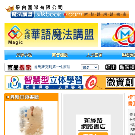
榜
書
作
分
出
IS