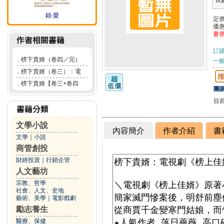
頁
錯‧愛
定
優
書
訂
．
榜下貴婿（卷四／完）
一般
．
榜下貴婿（卷三）：電
．
榜下貴婿【卷三+卷四
團購
目
文學小說
內容簡介
作者介紹
書
文學
｜
小說
商管創投
財經投資
｜
行銷企管
人文藝坊
宗教、哲學
社會、人文、史地
藝術、美學
｜
電影戲劇
勵志養生
醫療、保健