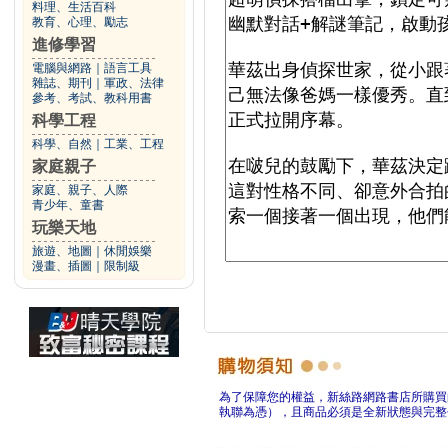
料理、生活百科
教育、心理、勵志
進修學習
電腦與網路
｜
語言工具
雜誌、期刊
｜
軍政、法律
參考、考試、教科用書
科學工程
科學、自然
｜
工業、工程
家庭親子
家庭、親子、人際
青少年、童書
玩樂天地
旅遊、地圖
｜
休閒娛樂
漫畫、插圖
｜
限制級
為了保障您的權益，新絲路網路書店所購買
執聯為憑），且商品必須是全新狀態與完整