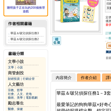
IS
聰明孩子正在玩的200個推理
頁
遊戲
定
優
書
．
華茲＆啵兒偵探任務3
訂
一般
．
華茲＆啵兒偵探任務2
團購
目
文學小說
文學
｜
小說
商管創投
內容簡介
作者介紹
譯
財經投資
｜
行銷企管
人文藝坊
宗教、哲學
社會、人文、史地
藝術、美學
｜
電影戲劇
勵志養生
醫療、保健