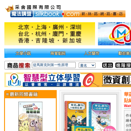
華
貼
Wat
作
繪
分
出