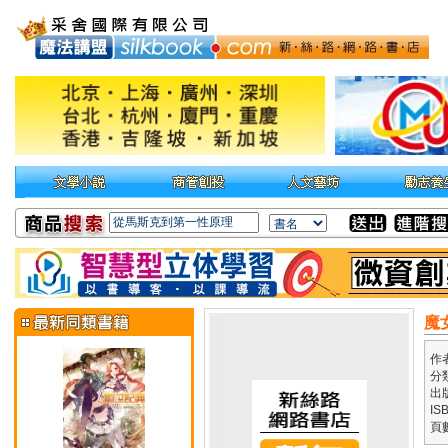
魔
作
分
出
IS
頁