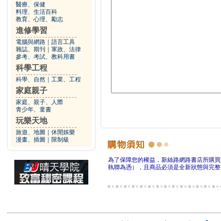
醫療、保健
料理、生活百科
教育、心理、勵志
進修學習
電腦與網路
｜
語言工具
雜誌、期刊
｜
軍政、法律
參考、考試、教科用書
科學工程
科學、自然
｜
工業、工程
家庭親子
家庭、親子、人際
青少年、童書
玩樂天地
旅遊、地圖
｜
休閒娛樂
漫畫、插圖
｜
限制級
為了保障您的權益，新絲路網路書店所購買
執聯為憑），且商品必須是全新狀態與完整