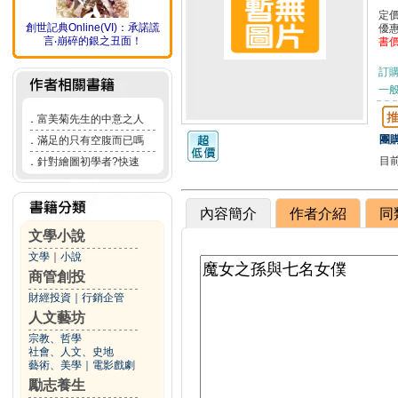
定
創世記典Online(ⅤI)：承諾謊
優
言‧崩碎的銀之丑面！
書
訂
一般
．
富美菊先生的中意之人
團購
．
滿足的只有空腹而已嗎
目
．
針對繪圖初學者?快速
內容簡介
作者介紹
同
文學小說
文學
｜
小說
商管創投
財經投資
｜
行銷企管
人文藝坊
宗教、哲學
社會、人文、史地
藝術、美學
｜
電影戲劇
勵志養生