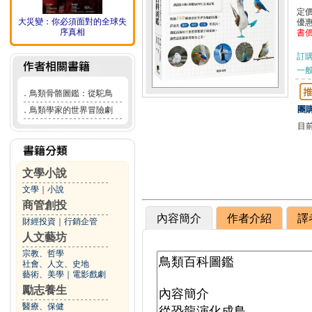
定
大災變：你必須面對的全球失
優
序真相
書
訂
一般
．
鳥類骨骼圖鑑：從駝鳥
團購
．
鳥類學家的世界冒險劇
目
文學小說
文學
｜
小說
商管創投
內容簡介
作者介紹
譯
財經投資
｜
行銷企管
人文藝坊
宗教、哲學
社會、人文、史地
藝術、美學
｜
電影戲劇
勵志養生
醫療、保健