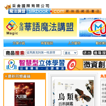
鳥
作
分
出
IS
頁