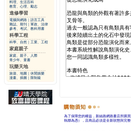
料理、生活百科
教育、心理、勵志
進修學習
電腦與網路
｜
語言工具
雜誌、期刊
｜
軍政、法律
參考、考試、教科用書
科學工程
科學、自然
｜
工業、工程
家庭親子
家庭、親子、人際
青少年、童書
玩樂天地
旅遊、地圖
｜
休閒娛樂
漫畫、插圖
｜
限制級
為了保障您的權益，新絲路網路書店所購買
執聯為憑），且商品必須是全新狀態與完整