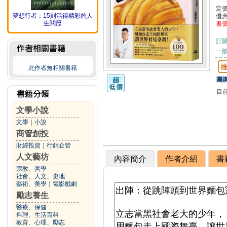
定
夢想行者：15則活得精彩的人
優
生閱歷
書
訂
一般
此作者無相關書籍
團購
目
文學小說
文學
｜
小說
商管創投
財經投資
｜
行銷企管
人文藝坊
內容簡介
作者介紹
書
宗教、哲學
社會、人文、史地
藝術、美學
｜
電影戲劇
勵志養生
醫療、保健
料理、生活百科
教育、心理、勵志