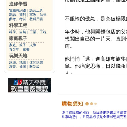
進修學習
電腦與網路
｜
語言工具
雜誌、期刊
｜
軍政、法律
參考、考試、教科用書
科學工程
科學、自然
｜
工業、工程
家庭親子
家庭、親子、人際
青少年、童書
玩樂天地
旅遊、地圖
｜
休閒娛樂
漫畫、插圖
｜
限制級
為了保障您的權益，新絲路網路書店所購買
執聯為憑），且商品必須是全新狀態與完整