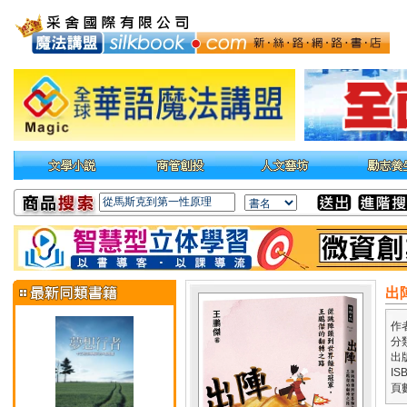
出
作
分
出
IS
頁