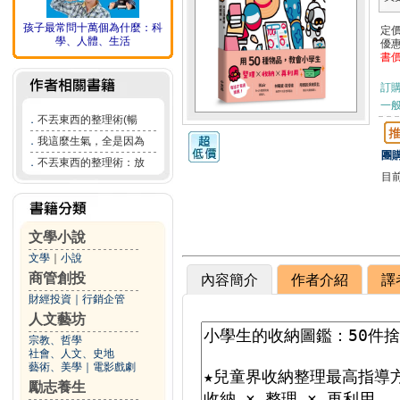
孩子最常問十萬個為什麼：科
定
學、人體、生活
優
書
訂
一般
．
不丟東西的整理術(暢
．
我這麼生氣，全是因為
團購
．
不丟東西的整理術：放
目
文學小說
文學
｜
小說
商管創投
內容簡介
作者介紹
譯
財經投資
｜
行銷企管
人文藝坊
宗教、哲學
社會、人文、史地
藝術、美學
｜
電影戲劇
勵志養生