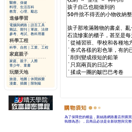
醫療、保健
料理、生活百科
教育、心理、勵志
進修學習
電腦與網路
｜
語言工具
雜誌、期刊
｜
軍政、法律
參考、考試、教科用書
科學工程
科學、自然
｜
工業、工程
家庭親子
家庭、親子、人際
青少年、童書
玩樂天地
旅遊、地圖
｜
休閒娛樂
漫畫、插圖
｜
限制級
為了保障您的權益，新絲路網路書店所購買
執聯為憑），且商品必須是全新狀態與完整