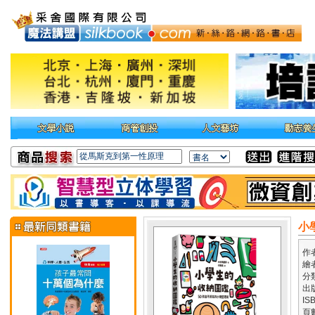
小
作
繪
分
出
IS
頁