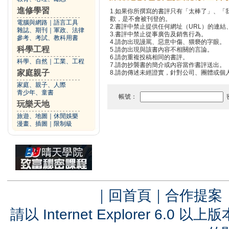
進修學習
1.如果你所撰寫的書評只有「太棒了」、
歡，是不會被刊登的。
電腦與網路
｜
語言工具
2.書評中禁止提供任何網址（URL）的連結、電
雜誌、期刊
｜
軍政、法律
3.書評中禁止從事廣告及銷售行為。
參考、考試、教科用書
4.請勿出現謾罵、惡意中傷、猥褻的字眼。
科學工程
5.請勿出現與該書內容不相關的言論。
6.請勿重複投稿相同的書評。
科學、自然
｜
工業、工程
7.請勿抄襲書的簡介或內容當作書評送出。
家庭親子
8.請勿傳述未經證實，針對公司、團體或個
家庭、親子、人際
青少年、童書
帳號：
玩樂天地
旅遊、地圖
｜
休閒娛樂
漫畫、插圖
｜
限制級
｜
回首頁
｜
合作提案
請以 Internet Explorer 6.