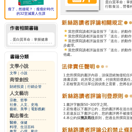
蛋白質革命：掌
行飲食法，營養
瘦了，然後呢？：瘦瘦針時代
的32堂減重人生課
當您撰寫讀者評論並按下「送出」的動作
當您撰寫讀者評論並按下「送出」的動作
．
蛋白質革命：掌握健康
當您撰寫讀者評論並按下「送出」的動作
步處理。
當您撰寫讀者評論並按下「送出」的動作
他處。
文學小說
文學
｜
小說
1.您所撰寫的書評內容，須保證絕無侵犯
商管創投
路書店因 此所受之損害，付損害賠償責任
2.若檢警及司法單位因偵查之需要，您將
財經投資
｜
行銷企管
人文藝坊
宗教、哲學
社會、人文、史地
1.書評字數限50~300字之間。
藝術、美學
｜
電影戲劇
2.若恪遵以下書評公約，您的書評將在送出
3.若違反以下書評公約，您的書評將不被接
勵志養生
4.本公約採
溯及既往
原則，您過去所撰寫並
醫療、保健
料理、生活百科
教育、心理、勵志