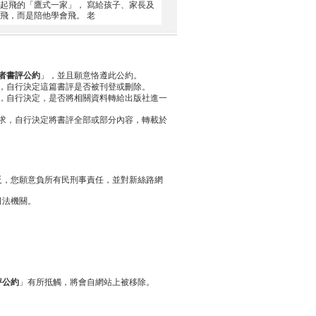
庭起飛的「鷹式一家」， 寫給孩子、家長及
飛，而是陪他學會飛。 老
者書評公約
」，並且願意恪遵此公約。
，自行決定這篇書評是否被刊登或刪除。
，自行決定，是否將相關資料轉給出版社進一
求，自行決定將書評全部或部分內容，轉載於
反，您願意負所有民刑事責任，並對新絲路網
司法機關。
評公約
」有所抵觸，將會自網站上被移除。