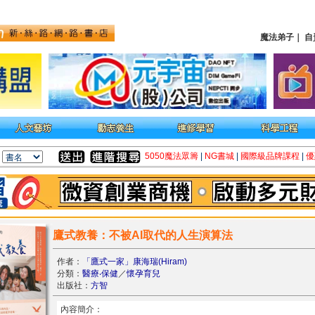
魔法弟子
｜
自
5050魔法眾籌
|
NG書城
|
國際級品牌課程
|
優
鷹式教養：不被AI取代的人生演算法
作者：
「鷹式一家」康海瑞(Hiram)
分類：
醫療‧保健
／
懷孕育兒
出版社：
方智
內容簡介：