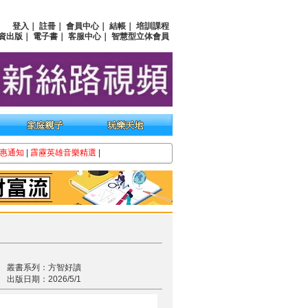
登入
｜
註冊
｜
會員中心
｜
結帳
｜
培訓課程
資出版
｜
電子書
｜
客服中心
｜
智慧型立体會員
惠通知
|
霹靂英雄音樂精選
|
叢書系列：方智好讀
出版日期：2026/5/1