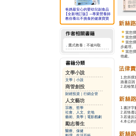
爸媽最安心的嬰幼兒副食品
【全新增訂版】─專業營養師
教你養出不挑食的健康寶寶
當您
當您
當您
．
鷹式教養：不被AI取
步處理。
當您
他處。
文學小說
1.您所
文學
｜
小說
路書店因
商管創投
2.若檢
財經投資
｜
行銷企管
人文藝坊
宗教、哲學
1.書評字
社會、人文、史地
2.若恪
藝術、美學
｜
電影戲劇
3.若違
4.本公約
勵志養生
醫療、保健
料理、生活百科