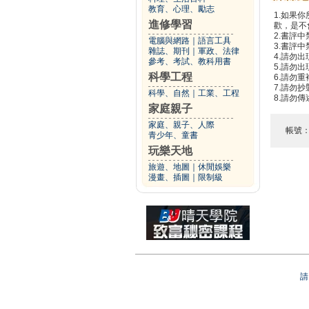
教育、心理、勵志
1.如果
進修學習
歡，是不
2.書評中
電腦與網路
｜
語言工具
3.書評
雜誌、期刊
｜
軍政、法律
4.請勿
參考、考試、教科用書
5.請勿
科學工程
6.請勿
7.請勿
科學、自然
｜
工業、工程
8.請勿
家庭親子
家庭、親子、人際
帳號
青少年、童書
玩樂天地
旅遊、地圖
｜
休閒娛樂
漫畫、插圖
｜
限制級
請