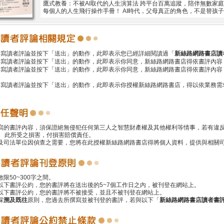
鷹式教養：不被AI取代的人生演算法 跨平台百萬追蹤，陪伴無數家
每個人的人生飛行操作手冊！ AI時代，父母真正的角色，不是替孩子
撰寫讀者評論並按下「送出」的動作，此即表示您已經詳細閱讀過「
新絲路網路書店讀
撰寫讀者評論並按下「送出」的動作，此即表示你同意，新絲路網路書店得依書評內容
撰寫讀者評論並按下「送出」的動作，此即表示你同意，新絲路網路書店得依書評內容
撰寫讀者評論並按下「送出」的動作，此即表示你授權新絲路網路書店，得以依業務需
撰寫的書評內容，須保證絕無侵犯任何第三人之智慧財產權及其他權利等情事，若有違
 此所受之損害，付損害賠償責任。
警及司法單位因偵查之需要，您將在此授權新絲路網路書店得將個人資料，提供與相關
數限50~300字之間。
遵以下書評公約，您的書評將在送出後的5~7個工作日之內，被刊登在網站上。
反以下書評公約，您的書評將不被接受，並且不被刊登在網站上。
採
溯及既往
原則，您過去所撰寫並被刊登的書評，若與以下「
新絲路網路書店讀者書