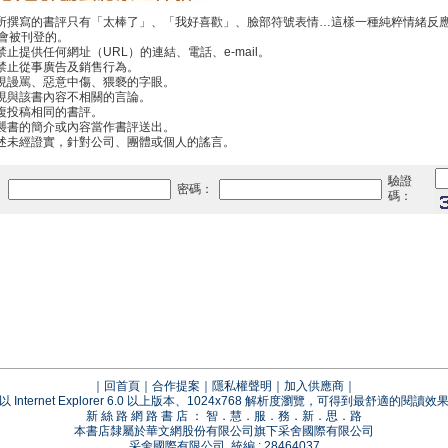
你所撰寫的書評只有「太棒了」、「我好喜歡」、臉部符號表情…這樣一種純粹情緒反
會被刊登的。
禁止提供任何網址（URL）的連結、電話、e-mail。
中禁止從事廣告及銷售行為。
出現謾罵、惡意中傷、猥褻的字眼。
出現與該書內容不相關的言論。
重複投稿相同的書評。
抄襲書的簡介或內容當作書評送出。
傳述未經證實，針對公司、團體或個人的謠言。
驗證
：
密碼：
碼：
｜
回首頁
｜
合作提案
｜
隱私權聲明
｜
加入供應商
｜
以 Internet Explorer 6.0 以上版本、1024x768 解析度瀏覽，可得到最舒適的閱讀效
新 絲 路 網 路 書 店 ： 智．慧．服．務．新．思．路
本書店隸屬於華文網股份有限公司旗下采舍國際有限公司
采舍國際有限公司 統編 : 28464037