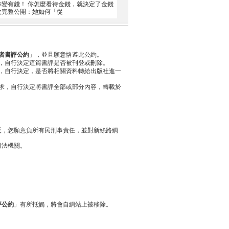
你變有錢！ 你怎麼看待金錢，就決定了金錢
首次完整公開：她如何「從
者書評公約
」，並且願意恪遵此公約。
，自行決定這篇書評是否被刊登或刪除。
，自行決定，是否將相關資料轉給出版社進一
求，自行決定將書評全部或部分內容，轉載於
反，您願意負所有民刑事責任，並對新絲路網
司法機關。
評公約
」有所抵觸，將會自網站上被移除。