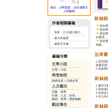
留白：少即是富，活出成熟大
人的餘裕
當您
當您
．
致富：21天建立吸引
當您
步處理。
．
最大的祕密
當您
．
祕密天天練
他處。
1.您所
文學小說
路書店因
2.若檢
文學
｜
小說
商管創投
財經投資
｜
行銷企管
1.書評字
人文藝坊
2.若恪
宗教、哲學
3.若違
社會、人文、史地
4.本公約
藝術、美學
｜
電影戲劇
勵志養生