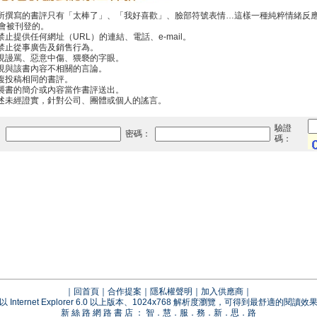
你所撰寫的書評只有「太棒了」、「我好喜歡」、臉部符號表情…這樣一種純粹情緒反
會被刊登的。
禁止提供任何網址（URL）的連結、電話、e-mail。
中禁止從事廣告及銷售行為。
出現謾罵、惡意中傷、猥褻的字眼。
出現與該書內容不相關的言論。
重複投稿相同的書評。
抄襲書的簡介或內容當作書評送出。
傳述未經證實，針對公司、團體或個人的謠言。
驗證
：
密碼：
碼：
｜
回首頁
｜
合作提案
｜
隱私權聲明
｜
加入供應商
｜
以 Internet Explorer 6.0 以上版本、1024x768 解析度瀏覽，可得到最舒適的閱讀效
新 絲 路 網 路 書 店 ： 智．慧．服．務．新．思．路