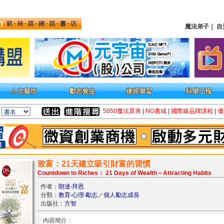
魔法弟子
｜
自
5050魔法眾籌
|
NG書城
|
國際級品牌課程
|
優
致富：21天建立吸引財富的習慣
Countdown to Riches： 21 Days of Wealth－Attracting Habits
作者：
朗達‧拜恩
分類：
教育‧心理‧勵志
／
個人勵志成長
出版社：
方智
內容簡介：