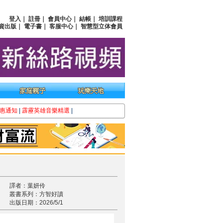
登入
｜
註冊
｜
會員中心
｜
結帳
｜
培訓課程
資出版
｜
電子書
｜
客服中心
｜
智慧型立体會員
惠通知
|
霹靂英雄音樂精選
|
譯者：葉妍伶
叢書系列：方智好讀
出版日期：2026/5/1