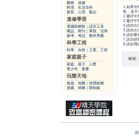
醫療、保健
1.如果
料理、生活百科
歡，是不
教育、心理、勵志
2.書評中
進修學習
3.書評
4.請勿
電腦與網路
｜
語言工具
5.請勿
雜誌、期刊
｜
軍政、法律
6.請勿
參考、考試、教科用書
7.請勿
科學工程
8.請勿
科學、自然
｜
工業、工程
家庭親子
帳號
家庭、親子、人際
青少年、童書
玩樂天地
旅遊、地圖
｜
休閒娛樂
漫畫、插圖
｜
限制級
請