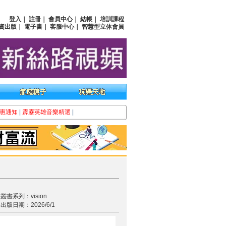
登入
｜
註冊
｜
會員中心
｜
結帳
｜
培訓課程
資出版
｜
電子書
｜
客服中心
｜
智慧型立体會員
惠通知
|
霹靂英雄音樂精選
|
叢書系列：vision
出版日期：2026/6/1