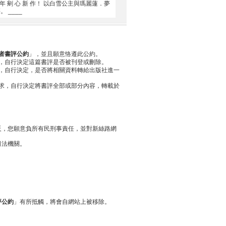
 年 剜 心 新 作！ 以白雪公主與瑪麗蓮．夢
 ____
者書評公約
」，並且願意恪遵此公約。
，自行決定這篇書評是否被刊登或刪除。
，自行決定，是否將相關資料轉給出版社進一
求，自行決定將書評全部或部分內容，轉載於
反，您願意負所有民刑事責任，並對新絲路網
司法機關。
評公約
」有所抵觸，將會自網站上被移除。