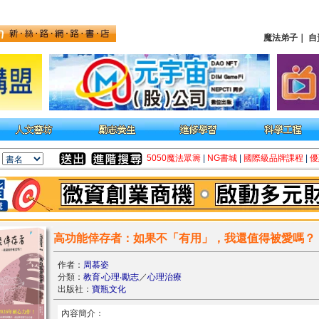
魔法弟子
｜
自
5050魔法眾籌
|
NG書城
|
國際級品牌課程
|
優
高功能倖存者：如果不「有用」，我還值得被愛嗎？
作者：
周慕姿
分類：
教育‧心理‧勵志
／
心理治療
出版社：
寶瓶文化
內容簡介：