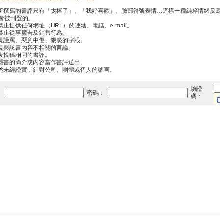
你所撰寫的書評只有「太棒了」、「我好喜歡」、臉部符號表情…這樣一種純粹情緒反
會被刊登的。
禁止提供任何網址（URL）的連結、電話、e-mail。
中禁止從事廣告及銷售行為。
出現謾罵、惡意中傷、猥褻的字眼。
出現與該書內容不相關的言論。
重複投稿相同的書評。
抄襲書的簡介或內容當作書評送出。
傳述未經證實，針對公司、團體或個人的謠言。
驗證
：
密碼：
碼：