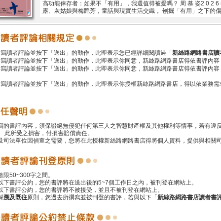
高功能倖存者：如果不「有用」，我還值得被愛嗎？ 周 慕 姿2 0 2 6
露、灰姑娘與梅艷芳，童話與現實生活交織， 刨掘「有用」之下的傷。
撰寫讀者評論並按下「送出」的動作，此即表示您已經詳細閱讀過「
新絲路網路書店讀
撰寫讀者評論並按下「送出」的動作，此即表示你同意，新絲路網路書店得依書評內容
撰寫讀者評論並按下「送出」的動作，此即表示你同意，新絲路網路書店得依書評內容
撰寫讀者評論並按下「送出」的動作，此即表示你授權新絲路網路書店，得以依業務需
撰寫的書評內容，須保證絕無侵犯任何第三人之智慧財產權及其他權利等情事，若有違
 此所受之損害，付損害賠償責任。
警及司法單位因偵查之需要，您將在此授權新絲路網路書店得將個人資料，提供與相關
數限50~300字之間。
遵以下書評公約，您的書評將在送出後的5~7個工作日之內，被刊登在網站上。
反以下書評公約，您的書評將不被接受，並且不被刊登在網站上。
採
溯及既往
原則，您過去所撰寫並被刊登的書評，若與以下「
新絲路網路書店讀者書