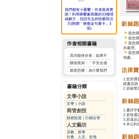
我們都有小憂鬱：作者親身實
測！利用療鬱象限圖的33種情
緒解方，找回失去的快樂與活
力(附贈「療癒金句書卡」3
張)
當您
當您
當您
步處理。
當您
．
高功能倖存者：如果不
他處。
．
關係黑洞：「不安全感
．
親密恐懼：為什麼我們
1.您所
路書店因
2.若檢
文學小說
文學
｜
小說
商管創投
1.書評字
2.若恪
財經投資
｜
行銷企管
3.若違
4.本公約
人文藝坊
宗教、哲學
社會、人文、史地