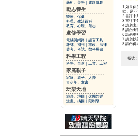
藝術、美學
｜
電影戲劇
1.如果
勵志養生
歡，是不
2.書評中
醫療、保健
3.書評
料理、生活百科
4.請勿
教育、心理、勵志
5.請勿
進修學習
6.請勿
7.請勿
電腦與網路
｜
語言工具
8.請勿
雜誌、期刊
｜
軍政、法律
參考、考試、教科用書
科學工程
帳號
科學、自然
｜
工業、工程
家庭親子
家庭、親子、人際
青少年、童書
玩樂天地
旅遊、地圖
｜
休閒娛樂
漫畫、插圖
｜
限制級