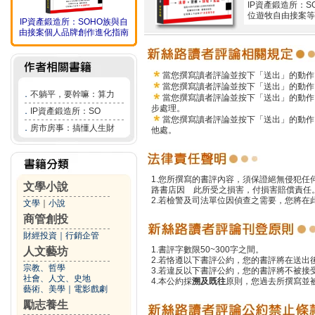
IP資產鍛造所：
位遊牧自由接案等
IP資產鍛造所：SOHO族與自
由接案個人品牌創作進化指南
當您撰寫讀者評論並按下「送出」的動作
當您撰寫讀者評論並按下「送出」的動作
．
不躺平，要幹嘛：算力
當您撰寫讀者評論並按下「送出」的動作
步處理。
．
IP資產鍛造所：SO
當您撰寫讀者評論並按下「送出」的動作
．
房市房事：搞懂人生財
他處。
1.您所撰寫的書評內容，須保證絕無侵犯
文學小說
路書店因 此所受之損害，付損害賠償責任
2.若檢警及司法單位因偵查之需要，您將
文學
｜
小說
商管創投
財經投資
｜
行銷企管
1.書評字數限50~300字之間。
人文藝坊
2.若恪遵以下書評公約，您的書評將在送出
宗教、哲學
3.若違反以下書評公約，您的書評將不被接
社會、人文、史地
4.本公約採
溯及既往
原則，您過去所撰寫並
藝術、美學
｜
電影戲劇
勵志養生