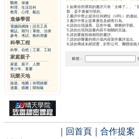
醫療、保健
1.如果你所撰寫的書評只有「太棒了」、
料理、生活百科
歡，是不會被刊登的。
教育、心理、勵志
2.書評中禁止提供任何網址（URL）的連結、電
進修學習
3.書評中禁止從事廣告及銷售行為。
4.請勿出現謾罵、惡意中傷、猥褻的字眼。
電腦與網路
｜
語言工具
5.請勿出現與該書內容不相關的言論。
雜誌、期刊
｜
軍政、法律
6.請勿重複投稿相同的書評。
參考、考試、教科用書
7.請勿抄襲書的簡介或內容當作書評送出。
科學工程
8.請勿傳述未經證實，針對公司、團體或個
科學、自然
｜
工業、工程
家庭親子
帳號：
家庭、親子、人際
青少年、童書
玩樂天地
旅遊、地圖
｜
休閒娛樂
漫畫、插圖
｜
限制級
｜
回首頁
｜
合作提案