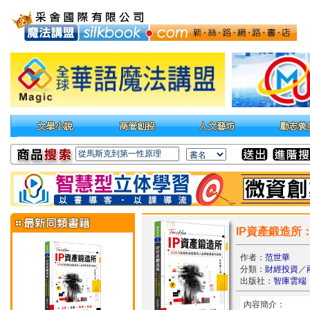
IP資產鍛造所
作者：
范世華
分類：
財經投資
／
出版社：
智庫雲端
內容簡介：