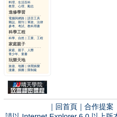
料理、生活百科
教育、心理、勵志
進修學習
電腦與網路
｜
語言工具
雜誌、期刊
｜
軍政、法律
參考、考試、教科用書
科學工程
科學、自然
｜
工業、工程
家庭親子
家庭、親子、人際
青少年、童書
玩樂天地
旅遊、地圖
｜
休閒娛樂
漫畫、插圖
｜
限制級
｜
回首頁
｜
合作提案
請以 Internet Explorer 6.