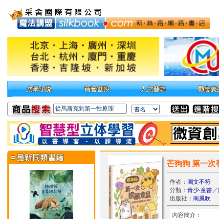
芒狗狗 第一次
作者：
圖文不符
分類：
青少‧童書
／
出版社：
南風吹
內容簡介：