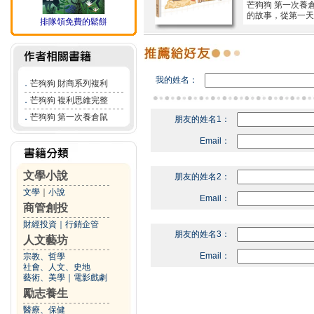
芒狗狗 第一次養
的故事，從第一天
排隊領免費的鬆餅
我的姓名：
．
芒狗狗 財商系列複利
．
芒狗狗 複利思維完整
．
芒狗狗 第一次養倉鼠
朋友的姓名1：
Email：
文學小說
朋友的姓名2：
文學
｜
小說
Email：
商管創投
財經投資
｜
行銷企管
朋友的姓名3：
人文藝坊
Email：
宗教、哲學
社會、人文、史地
藝術、美學
｜
電影戲劇
勵志養生
醫療、保健