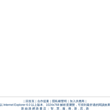
｜
回首頁
｜
合作提案
｜
隱私權聲明
｜
加入供應商
｜
以 Internet Explorer 6.0 以上版本、1024x768 解析度瀏覽，可得到最舒適的閱讀效
新 絲 路 網 路 書 店 ： 智．慧．服．務．新．思．路