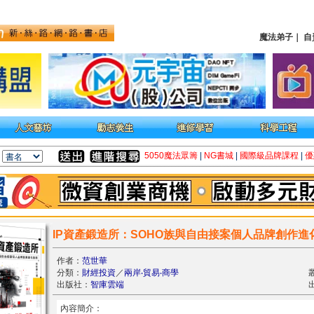
魔法弟子
｜
自
5050魔法眾籌
|
NG書城
|
國際級品牌課程
|
優
IP資產鍛造所：SOHO族與自由接案個人品牌創作進
作者：
范世華
分類：
財經投資
／
兩岸‧貿易‧商學
出版社：
智庫雲端
出
內容簡介：