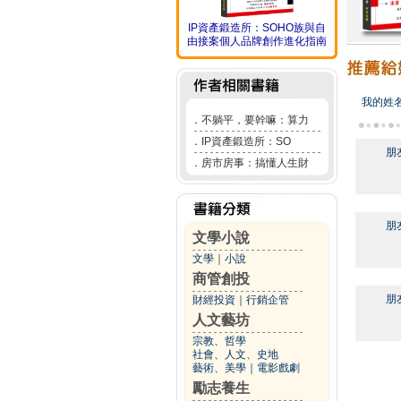
IP資產鍛造所：SOHO族與自
由接案個人品牌創作進化指南
我的姓
．
不躺平，要幹嘛：算力
．
IP資產鍛造所：SO
朋
．
房市房事：搞懂人生財
朋
文學小說
文學
｜
小說
商管創投
朋
財經投資
｜
行銷企管
人文藝坊
宗教、哲學
社會、人文、史地
藝術、美學
｜
電影戲劇
勵志養生