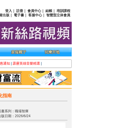
登入
｜
註冊
｜
會員中心
｜
結帳
｜
培訓課程
資出版
｜
電子書
｜
客服中心
｜
智慧型立体會員
惠通知
|
霹靂英雄音樂精選
|
化指南
叢書系列：職場智庫
版日期：2026/6/24