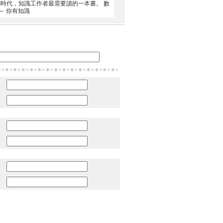
AI時代，知識工作者最需要讀的一本書。 數
～ 你有知識
：
：
：
：
：
：