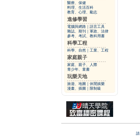
醫療、保健
料理、生活百科
教育、心理、勵志
進修學習
電腦與網路
｜
語言工具
雜誌、期刊
｜
軍政、法律
參考、考試、教科用書
科學工程
科學、自然
｜
工業、工程
家庭親子
家庭、親子、人際
青少年、童書
玩樂天地
旅遊、地圖
｜
休閒娛樂
漫畫、插圖
｜
限制級
請