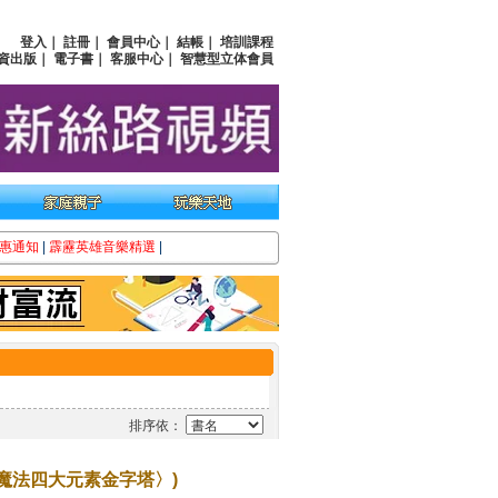
登入
｜
註冊
｜
會員中心
｜
結帳
｜
培訓課程
資出版
｜
電子書
｜
客服中心
｜
智慧型立体會員
惠通知
|
霹靂英雄音樂精選
|
排序依：
魔法四大元素金字塔〉)