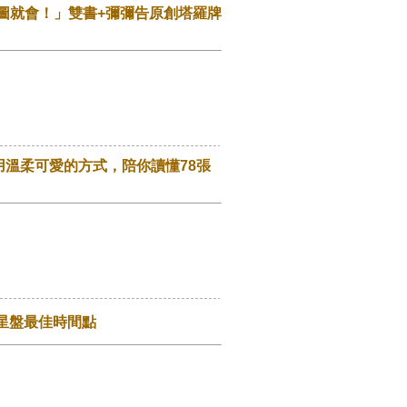
圖就會！」雙書+彌彌告原創塔羅牌
溫柔可愛的方式，陪你讀懂78張
星盤最佳時間點