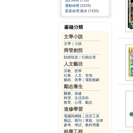
流行時尚
(753)
運動休閒
(3329)
星座命理‧風水
(7435)
文學小說
文學
｜
小說
商管創投
財經投資
｜
行銷企管
人文藝坊
宗教、哲學
社會、人文、史地
藝術、美學
｜
電影戲劇
勵志養生
醫療、保健
料理、生活百科
教育、心理、勵志
進修學習
電腦與網路
｜
語言工具
雜誌、期刊
｜
軍政、法律
參考、考試、教科用書
科學工程