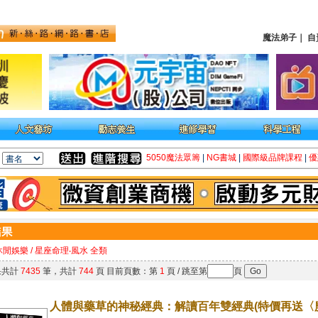
魔法弟子
｜
自
5050魔法眾籌
|
NG書城
|
國際級品牌課程
|
優
休閒娛樂 / 星座命理‧風水 全類
果共計
7435
筆，共計
744
頁 目前頁數：第
1
頁 / 跳至第
頁
人體與藥草的神秘經典：解讀百年雙經典(特價再送〈