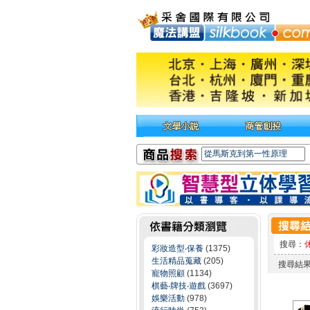
搜尋：
彩妝造型‧保養
(1375)
生活精品蒐藏
(205)
搜尋結
寵物照顧
(1134)
棋藝‧牌技‧遊戲
(3697)
娛樂活動
(978)