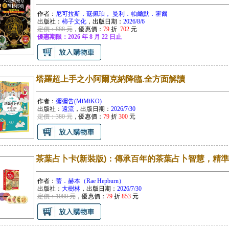
作者：
尼可拉斯．寇佩珀， 曼利．帕爾默．霍爾
出版社：
柿子文化
，出版日期：
2026/8/6
定價：888 元
，優惠價：
79
折
702
元
優惠期限：2026 年 8 月 22 日止
塔羅超上手之小阿爾克納降臨.全方面解讀
作者：
彌彌告(MiMiKO)
出版社：
遠流
，出版日期：
2026/7/30
定價：380 元
，優惠價：
79
折
300
元
茶葉占卜卡(新裝版)：傳承百年的茶葉占卜智慧，精
作者：
蕾．赫本（Rae Hepburn）
出版社：
大樹林
，出版日期：
2026/7/30
定價：1080 元
，優惠價：
79
折
853
元