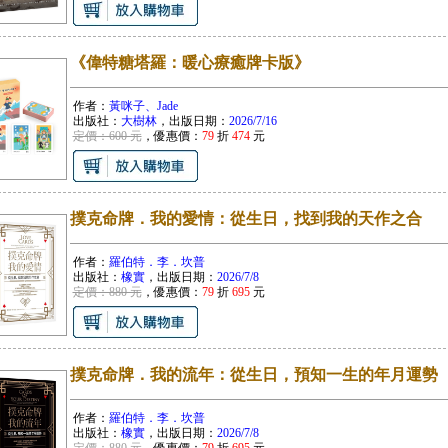
《偉特糖塔羅：暖心療癒牌卡版》
作者：
黃咪子、Jade
出版社：
大樹林
，出版日期：
2026/7/16
定價：600 元
，優惠價：
79
折
474
元
撲克命牌．我的愛情：從生日，找到我的天作之合
作者：
羅伯特．李．坎普
出版社：
橡實
，出版日期：
2026/7/8
定價：880 元
，優惠價：
79
折
695
元
撲克命牌．我的流年：從生日，預知一生的年月運勢
作者：
羅伯特．李．坎普
出版社：
橡實
，出版日期：
2026/7/8