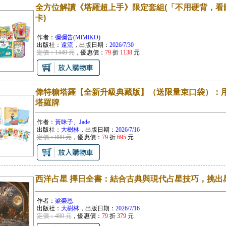
全方位解讀《塔羅超上手》限定套組(「不用硬背，看
卡)
作者：
彌彌告(MiMiKO)
出版社：
遠流
，出版日期：
2026/7/30
定價：1440 元
，優惠價：
79
折
1138
元
偉特糖塔羅【全新升級典藏版】（送限量束口袋）：用
塔羅牌
作者：
黃咪子、Jade
出版社：
大樹林
，出版日期：
2026/7/16
定價：880 元
，優惠價：
79
折
695
元
西洋占星 擇日全書：結合古典與現代占星技巧，挑出
作者：
梁榮恩
出版社：
大樹林
，出版日期：
2026/7/16
定價：480 元
，優惠價：
79
折
379
元