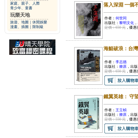
家庭、親子、人際
落入深淵 一個
青少年、童書
玩樂天地
作者：
何世同
旅遊、地圖
｜
休閒娛樂
出版社：
黎明文化
，
漫畫、插圖
｜
限制級
定價：650 元
，優惠
海鯤破浪：台灣
作者：
李志德
出版社：
燎原
，出版
定價：650 元
，優惠
鐵翼英雄： 守
作者：
王立楨
出版社：
燎原
，出版
定價：550 元
，優惠