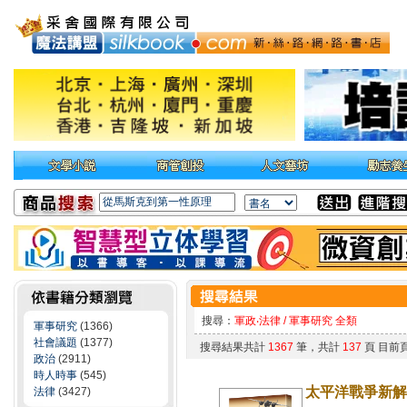
搜尋：
軍政‧法律 / 軍事研究 全類
軍事研究
(1366)
社會議題
(1377)
搜尋結果共計
1367
筆，共計
137
頁 目前
政治
(2911)
時人時事
(545)
太平洋戰爭新解
法律
(3427)