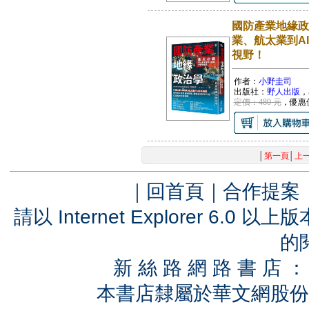
國防產業地緣政
業、航太業到A
視野！
作者：
小野圭司
出版社：
野人出版
，
定價：480 元
，優惠
│
第一頁
│
上
｜
回首頁
｜
合作提案
請以 Internet Explorer 6.
的
新 絲 路 網 路 書 
本書店隸屬於華文網股份