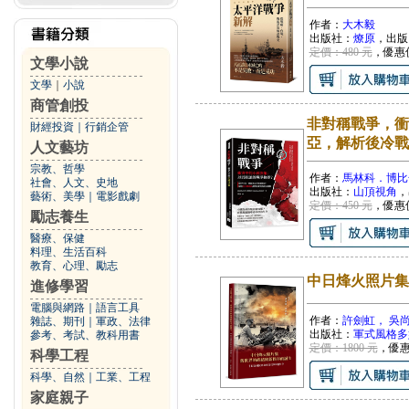
作者：
大木毅
出版社：
燎原
，出版
定價：480 元
，優惠
文學小說
文學
｜
小說
商管創投
非對稱戰爭，衝
財經投資
｜
行銷企管
亞，解析後冷戰
人文藝坊
宗教、哲學
作者：
馬林科．博比
社會、人文、史地
出版社：
山頂視角
，
藝術、美學
｜
電影戲劇
定價：450 元
，優惠
勵志養生
醫療、保健
料理、生活百科
教育、心理、勵志
中日烽火照片集
進修學習
電腦與網路
｜
語言工具
作者：
許劍虹， 吳
雜誌、期刊
｜
軍政、法律
出版社：
軍式風格多
參考、考試、教科用書
定價：1800 元
，優
科學工程
科學、自然
｜
工業、工程
家庭親子