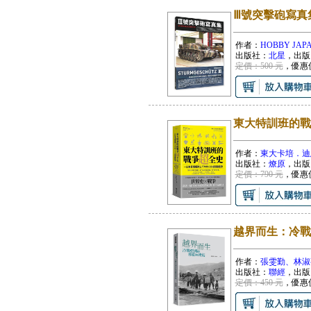
Ⅲ號突擊砲寫真
作者：
HOBBY JAP
出版社：
北星
，出版
定價：500 元
，優惠
東大特訓班的戰
作者：
東大卡培．迪
出版社：
燎原
，出版
定價：790 元
，優惠
越界而生：冷戰
作者：
張雯勤、林淑
出版社：
聯經
，出版
定價：450 元
，優惠