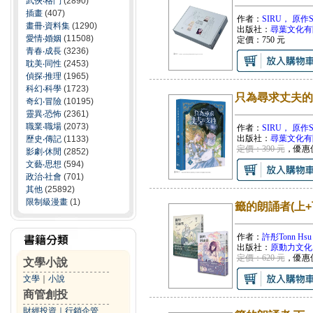
武俠‧格鬥
(2890)
插畫
(407)
作者：
SIRU， 原作Sp
畫冊‧資料集
(1290)
出版社：
尋葉文化有
愛情‧婚姻
(11508)
定價：
750
元
青春‧成長
(3236)
耽美‧同性
(2453)
偵探‧推理
(1965)
科幻‧科學
(1723)
只為尋求丈夫的支
奇幻‧冒險
(10195)
靈異‧恐怖
(2361)
職業‧職場
(2073)
作者：
SIRU， 原作Sp
出版社：
尋葉文化有
歷史‧傳記
(1133)
定價：390 元
，優惠
影劇‧休閒
(2852)
文藝‧思想
(594)
政治‧社會
(701)
其他
(25892)
限制級漫畫
(1)
籤的朗誦者(上+
作者：
許彤Tonn Hsu
出版社：
原動力文化
定價：620 元
，優惠
文學小說
文學
｜
小說
商管創投
財經投資
｜
行銷企管