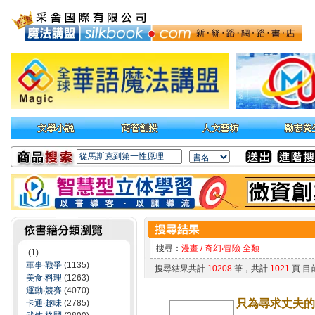
搜尋：
漫畫 / 奇幻‧冒險 全類
(1)
軍事‧戰爭
(1135)
搜尋結果共計
10208
筆，共計
1021
頁 目
美食‧料理
(1263)
運動‧競賽
(4070)
只為尋求丈夫的支
卡通‧趣味
(2785)