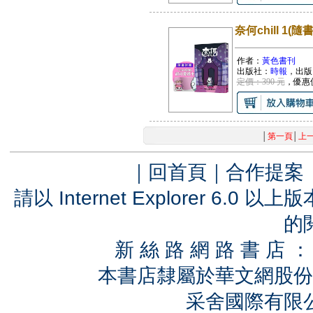
奈何chill 1(
作者：
黃色書刊
出版社：
時報
，出版
定價：390 元
，優惠
│
第一頁
│
上
｜
回首頁
｜
合作提案
請以 Internet Explorer 6.
的
新 絲 路 網 路 書 
本書店隸屬於華文網股份
采舍國際有限公司