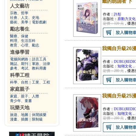
籤的朗誦者 下
人文藝坊
宗教、哲學
作者：
許彤
社會、人文、史地
出版社：
原動力文化
藝術、美學
｜
電影戲劇
定價：320 元
，優惠
勵志養生
醫療、保健
料理、生活百科
教育、心理、勵志
我獨自升級26
進修學習
電腦與網路
｜
語言工具
作者：
DUBU(REDIC
雜誌、期刊
｜
軍政、法律
出版社：
知翎文化
，
參考、考試、教科用書
定價：280 元
，優惠
科學工程
科學、自然
｜
工業、工程
家庭親子
我獨自升級25
家庭、親子、人際
青少年、童書
玩樂天地
作者：
DUBU(REDIC
出版社：
知翎文化
，
旅遊、地圖
｜
休閒娛樂
定價：280 元
，優惠
漫畫、插圖
｜
限制級