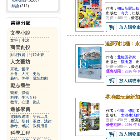
國外旅遊
(6268)
綜論
(311)
作者：
朝日新聞出版
出版社：
奇光
，出版
定價：460 元
，優惠
文學小說
文學
｜
小說
追夢到北極：永
商管創投
財經投資
｜
行銷企管
作者：
北極圓夢家
人文藝坊
出版社：
釀出版
，出
定價：590 元
，優惠
宗教、哲學
優惠期限：2026 年 8
社會、人文、史地
藝術、美學
｜
電影戲劇
勵志養生
醫療、保健
搭地鐵玩遍新加
料理、生活百科
教育、心理、勵志
進修學習
作者：
但敏、修訂者
出版社：
太雅生活館
電腦與網路
｜
語言工具
定價：450 元
，優惠
雜誌、期刊
｜
軍政、法律
優惠期限：2026 年 8
參考、考試、教科用書
科學工程