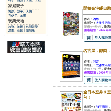
科學、自然
｜
工業、工程
家庭親子
開始在沖繩自助
家庭、親子、人際
青少年、童書
作者：
酒雄
玩樂天地
出版社：
太雅生活館
定價：450 元
，優惠
旅遊、地圖
｜
休閒娛樂
優惠期限：2026 年 8
漫畫、插圖
｜
限制級
名古屋．靜岡．
作者：
阿吉
出版社：
太雅生活館
定價：500 元
，優惠
優惠期限：2026 年 8
全日本空弁＆空
勾！
出版社：
和平國際
，
定價：350 元
，優惠