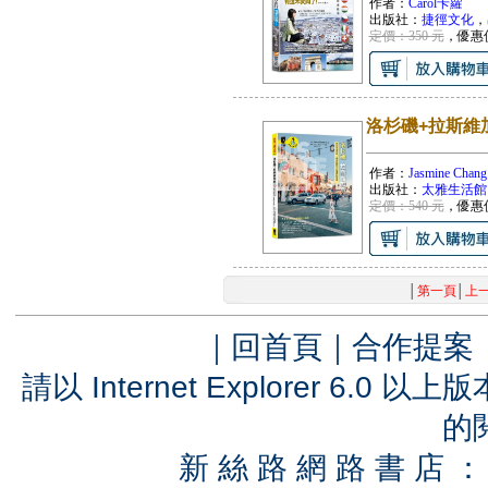
作者：
Carol卡蘿
出版社：
捷徑文化
，
定價：350 元
，優惠
洛杉磯+拉斯維
作者：
Jasmine Chang
出版社：
太雅生活館
定價：540 元
，優惠
│
第一頁
│
上
｜
回首頁
｜
合作提案
請以 Internet Explorer 6.
的
新 絲 路 網 路 書 