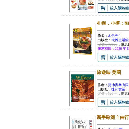
札幌．小樽：旬
作者：
木色先生
出版社：
太雅生活館
定價：460 元
，優惠
優惠期限：2026 年 8
旅遊味 美國
作者：
捷沛實業有限
出版社：
捷沛實業
，
定價：120 元
，優惠
新手歐洲自由行