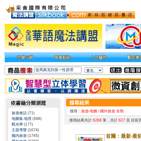
搜尋：
旅遊‧地圖 / 國外旅遊 全類
旅遊會話
(71)
地圖集‧地理
(588)
搜尋結果共計
6268
筆，共計
627
頁 目前
觀光學
(177)
主題導覽
(1074)
國內旅遊
(1745)
首爾：最新‧最