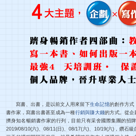
寫書、出書，是以前文人用來留下
生命記憶
的創作方式
書作家，寫書出書甚至成為一種
行銷與賺大錢
的方式。從企
擠身知名暢銷書作家的行列，目前只有采舍國際集團的招
2019/08/10(六)、08/11(日)、08/17(六)、10