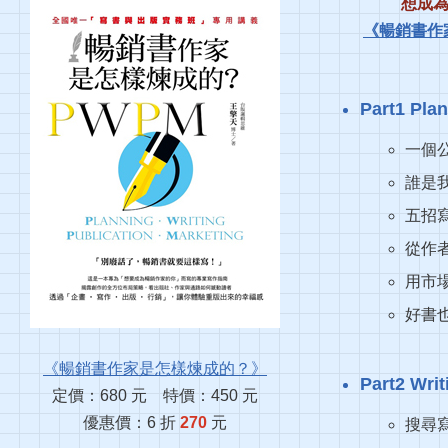
想成
《暢銷書作
Part1 
一個
誰是
五招
從作
用市
好書
《暢銷書作家是怎樣煉成的？》
Part2 W
定價：680 元 特價：450 元
優惠價：6 折
270
元
搜尋