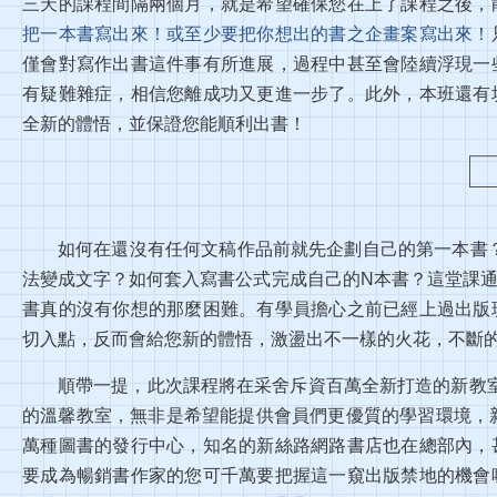
三天的課程間隔兩個月，就是希望確保您在上了課程之後，
把一本書寫出來！或至少要把你想出的書之企畫案寫出來！
僅會對寫作出書這件事有所進展，過程中甚至會陸續浮現一
有疑難雜症，相信您離成功又更進一步了。此外，本班還有
全新的體悟，並保證您能順利出書！
如何在還沒有任何文稿作品前就先企劃自己的第一本書？
法變成文字？如何套入寫書公式完成自己的N本書？這堂課
書真的沒有你想的那麼困難。有學員擔心之前已經上過出版
切入點，反而會給您新的體悟，激盪出不一樣的火花，不斷
順帶一提，此次課程將在采舍斥資百萬全新打造的新教
的溫馨教室，無非是希望能提供會員們更優質的學習環境，
萬種圖書的發行中心，知名的新絲路網路書店也在總部內，
要成為暢銷書作家的您可千萬要把握這一窺出版禁地的機會