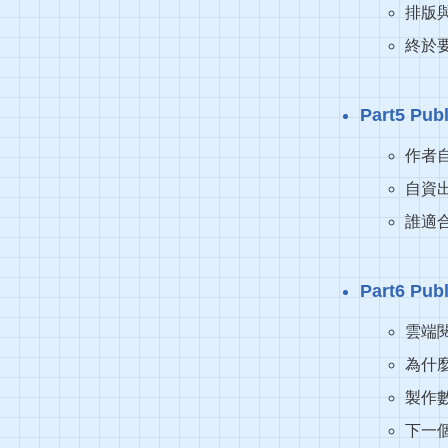
排版
終於
Part5 P
作者
自資
誰適
Part6 P
雲端
為什
製作
下一