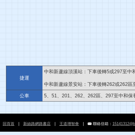
中和新蘆線頂溪站：下車後轉5或297至中
捷運
中和新蘆線景安站：下車後轉262或262
公車
5、51、201、262、262區、297至中和
回頁首
|
新絲路網路書店
|
王道增智會
|
聯絡信箱：
15141312@b