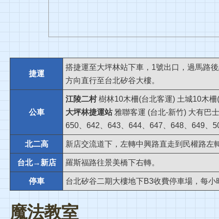
搭捷運至大坪林站下車，1號出口，過馬路後
捷運
方向直行至台北矽谷大樓。
江陵二村
樹林10木柵(台北客運) 土城10木柵
公車
大坪林捷運站
雅聯客運 (台北-新竹) 大有巴
650、642、643、644、647、648、649、5
北二高
新店交流道下，左轉中興路直走到民權路左
台北→新店
羅斯福路往景美橋下右轉。
停車
台北矽谷二期大樓地下B3收費停車場，每小
魔法教室