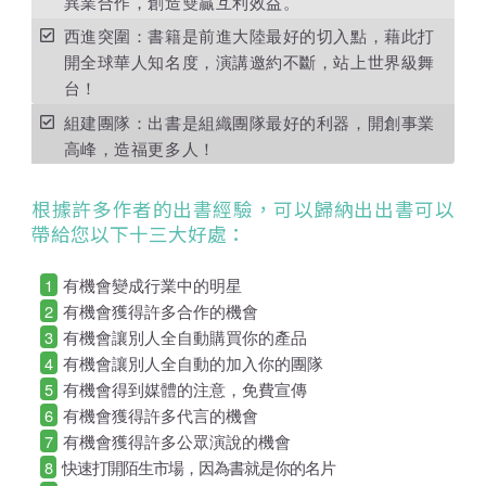
異業合作，創造雙贏互利效益。
西進突圍：書籍是前進大陸最好的切入點，藉此打
開全球華人知名度，演講邀約不斷，站上世界級舞
台！
組建團隊：出書是組織團隊最好的利器，開創事業
高峰，造福更多人！
根據許多作者的出書經驗，可以歸納出出書可以
帶給您以下十三大好處：
1
有機會變成行業中的明星
2
有機會獲得許多合作的機會
3
有機會讓別人全自動購買你的產品
4
有機會讓別人全自動的加入你的團隊
5
有機會得到媒體的注意，免費宣傳
6
有機會獲得許多代言的機會
7
有機會獲得許多公眾演說的機會
8
快速打開陌生市場，因為書就是你的名片