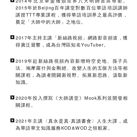
2014年北京華盟獲頒世界八大明師首席尊銜。
2015年於Beijing百年講堂對數百位華語培訓講師
講授TTT專業課程，獲得華語培訓界之最高評價，
奠定「大師中的大師」之地位。
2017年主持主講「新絲路視頻」網路影音頻道，獲
得廣泛迴響，成為台灣區知名YouTuber。
2019年起新絲路視頻內容新增時空史地、孫子兵
法、鳩摩羅什與金剛經、改變人生的五個方法等相
關課程，為讀者開闢新視野、拓展新思路、汲取新
知識。
2020年投入撰寫《大師講堂》Mook系列並開發相
關課程。
2021年主講〈真永是真‧真讀書會〉人生大課，成
為華語華文知識服務KOD&WOD之領航家。