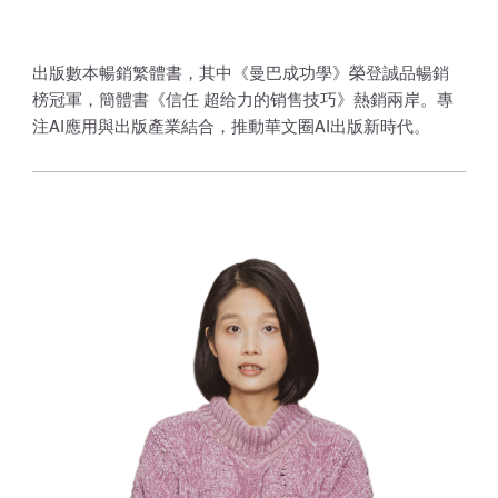
出版數本暢銷繁體書，其中《曼巴成功學》榮登誠品暢銷
榜冠軍，簡體書《信任 超给力的销售技巧》熱銷兩岸。專
注AI應用與出版產業結合，推動華文圈AI出版新時代。