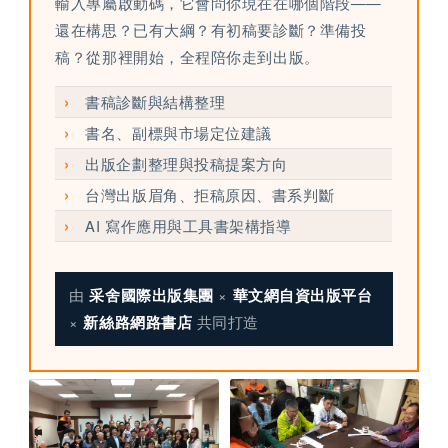
輸入專屬啟動碼，它會問你現在在哪個階段——
還在構思？已有大綱？有初稿要診斷？準備投
稿？從那裡開始，全程陪你走到出版。
›
書稿診斷與結構整理
›
書名、副標與市場定位建議
›
出版企劃整理與投稿提案方向
›
台灣出版眉角、拒稿原因、書系判斷
›
AI 寫作應用與工具書架構指導
由
×
采舍國際出版集團
華文網自資出版平台
×
共同打造
新絲路網路書店