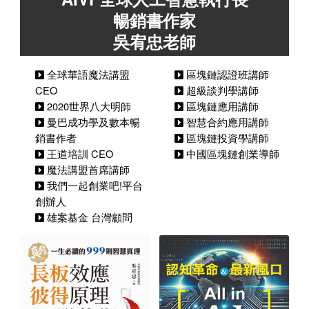
暢銷書作家
吳宥忠老師
全球華語魔法講盟
區塊鏈認證班講師
CEO
超級談判學講師
2020世界八大明師
區塊鏈應用講師
曼巴成功學及數本暢
智慧合約應用講師
銷書作者
區塊鏈投資學講師
王道培訓 CEO
中國區塊鏈創業導師
魔法講盟首席講師
我們一起創業吧!平台
創辦人
雄案基金 台灣顧問