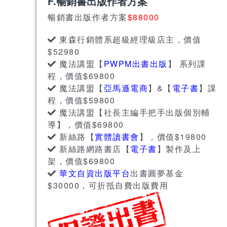
F.暢銷書出版作者方案
暢銷書出版作者方案
$88000
東森行銷體系超級經理級店主，價值
$52980
魔法講盟【
PWPM出書出版
】 系列課
程，價值$69800
魔法講盟【
亞馬遜電商
】&【
電子書
】課
程，價值$59800
魔法講盟【社長主編手把手出版個別輔
導】，價值$69800
新絲路【
實體讀書會
】，價值$19800
新絲路網路書店【
電子書
】製作及上
架，價值$69800
華文自資出版平台
出書圓夢基金
$30000，可折抵自費出版費用