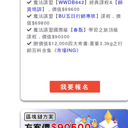
魔法講盟【
WWDB642
】經典課程&【
師
資培訓
】，價值$99600
魔法講盟【
BU五日行銷專班
】課程，價
值$69800
魔法講盟國際級【
春翫
】學習之旅頂級
課程，價值$90300
贈價值$12,000四大奇書‧重量3.3kg之行
銷百科全集
《市場ING》
我要報名