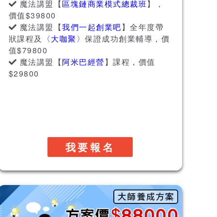
魔法講盟【
區塊鏈商業模式總裁班
】，
價值$39800
魔法講盟【
我們一起創業吧
】全年度帶
狀課程及
〈大咖聚〉
保證成功創業輔導，價
值$79800
魔法講盟【
阿米巴經營
】課程，價值
$29800
我要報名