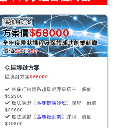
C.區塊鏈方案
區塊鏈方案
$58000
東森行銷體系超級經理級店主，價值
$52980
魔法講盟【
區塊鏈講師班
】課程，價值
$39800
魔法講盟【
區塊鏈創業
】課程，價值
$19800