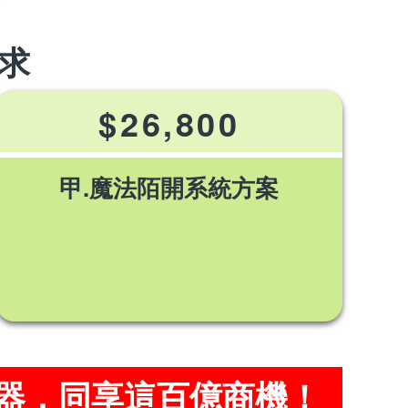
求
$26,800
甲.魔法陌開系統方案
器，同享這百億商機！