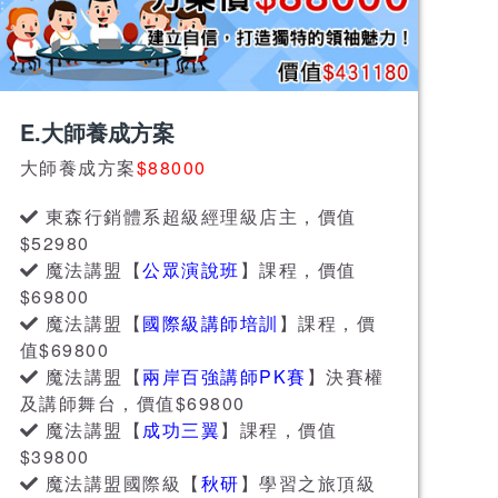
E.大師養成方案
大師養成方案
$88000
東森行銷體系超級經理級店主，價值
$52980
魔法講盟【
公眾演說班
】課程，價值
$69800
魔法講盟【
國際級講師培訓
】課程，價
值$69800
魔法講盟【
兩岸百強講師PK賽
】決賽權
及講師舞台，價值$69800
魔法講盟【
成功三翼
】課程，價值
$39800
魔法講盟國際級【
秋研
】學習之旅頂級