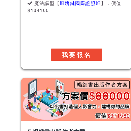
魔法講盟【
區塊鏈國際證照班
】，價值
$134100
我要報名