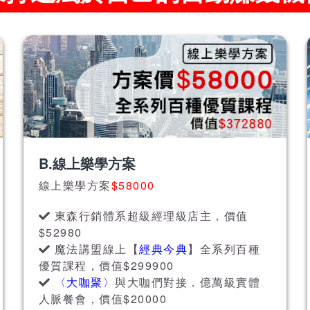
B.線上樂學方案
線上樂學方案
$58000
東森行銷體系超級經理級店主，價值
$52980
魔法講盟線上【
經典今典
】全系列百種
優質課程，價值$299900
〈大咖聚〉
與大咖們對接．億萬級實體
人脈餐會，價值$20000