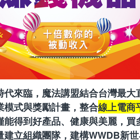
時代來臨，魔法講盟結合台灣最大
業模式與獎勵計畫，整合
線上電商
僅能得到好產品、健康與美麗，買
量建立組織團隊，建構WWDB新世