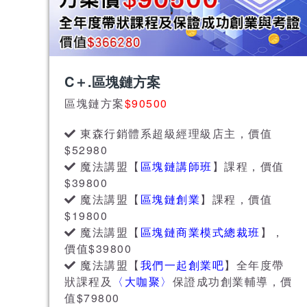
C＋.區塊鏈方案
區塊鏈方案
$90500
東森行銷體系超級經理級店主，價值
$52980
魔法講盟【
區塊鏈講師班
】課程，價值
$39800
魔法講盟【
區塊鏈創業
】課程，價值
$19800
魔法講盟【
區塊鏈商業模式總裁班
】，
價值$39800
魔法講盟【
我們一起創業吧
】全年度帶
狀課程及
〈大咖聚〉
保證成功創業輔導，價
值$79800