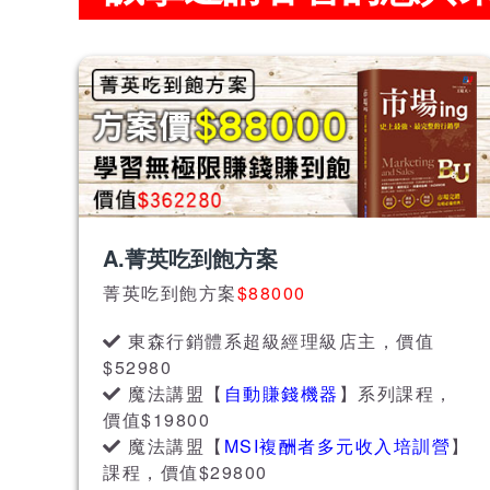
A.菁英吃到飽方案
菁英吃到飽方案
$88000
東森行銷體系超級經理級店主，價值
$52980
魔法講盟【
自動賺錢機器
】系列課程，
價值$19800
魔法講盟【
MSI複酬者多元收入培訓營
】
課程，價值$29800