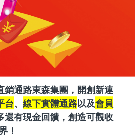
直銷通路東森集團，開創新連
平台
、
線下實體通路
以及
會員
多還有現金回饋，創造可觀收
界！