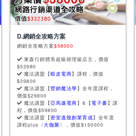
D.網銷全攻略方案
網銷全攻略方案
$58000
東森行銷體系超級經理級店主，價值
$52980
魔法講盟【
蝦皮電商
】課程，價值
$39800
魔法講盟【
營銷魔法學
】全年度課程，
價值$29800
魔法講盟【
亞馬遜電商
】&【
電子書
】課
程，價值$59800
魔法講盟【
密室逃脫創業育成
】全年度
課程plus
〈大咖聚〉
，價值$150000