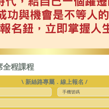
席全程課程
\ 新絲路專屬．線上報名 /