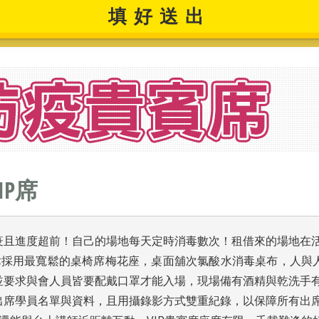
填好送出
IP席
疫且進度超前！自己的場地每天定時消毒數次！租借來的場地在
一律採用最寬鬆的桌椅席梅花座，桌面舖次氯酸水消毒桌布，人與
並要求與會人員皆要配戴口罩才能入場，現場備有酒精與乾洗手
出席學員名單與資料，且用攝錄影方式雙重紀錄，以保障所有出