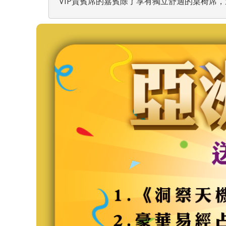
VIP貴賓席的嘉賓除了享有獨立舒適的桌椅席