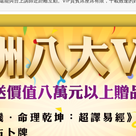
，還能與台上講師近距離互動。VIP貴賓席座席有限，千載難逢的