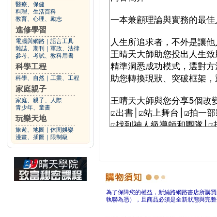
醫療、保健
料理、生活百科
教育、心理、勵志
進修學習
電腦與網路
｜
語言工具
雜誌、期刊
｜
軍政、法律
參考、考試、教科用書
科學工程
科學、自然
｜
工業、工程
家庭親子
家庭、親子、人際
青少年、童書
玩樂天地
旅遊、地圖
｜
休閒娛樂
漫畫、插圖
｜
限制級
為了保障您的權益，新絲路網路書店所購買
執聯為憑），且商品必須是全新狀態與完整