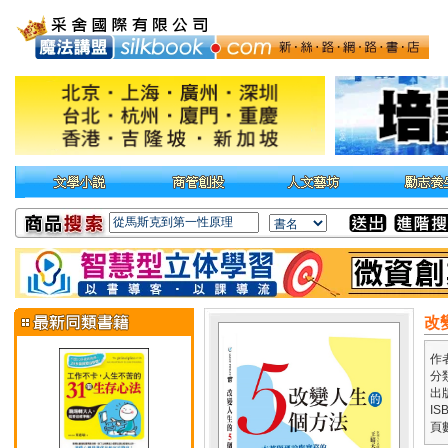
改
作
分
出
IS
頁