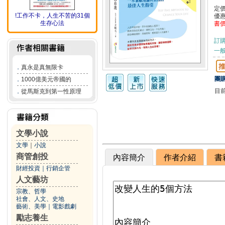
定
!工作不卡，人生不苦的31個
優
生存心法
書
訂
一般
．
真永是真無限卡
團購
．
1000億美元帝國的
目
．
從馬斯克到第一性原理
文學小說
文學
｜
小說
商管創投
內容簡介
作者介紹
書
財經投資
｜
行銷企管
人文藝坊
宗教、哲學
社會、人文、史地
藝術、美學
｜
電影戲劇
勵志養生