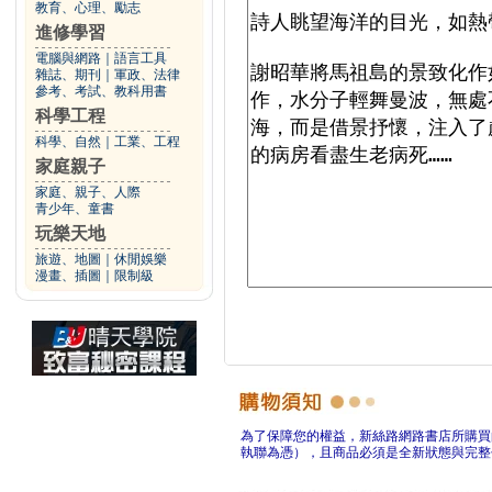
教育、心理、勵志
進修學習
電腦與網路
｜
語言工具
雜誌、期刊
｜
軍政、法律
參考、考試、教科用書
科學工程
科學、自然
｜
工業、工程
家庭親子
家庭、親子、人際
青少年、童書
玩樂天地
旅遊、地圖
｜
休閒娛樂
漫畫、插圖
｜
限制級
為了保障您的權益，新絲路網路書店所購買
執聯為憑），且商品必須是全新狀態與完整