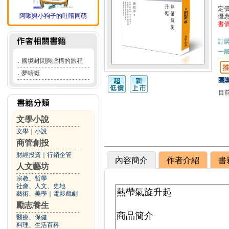
定
阿啾與小狗子的吐嘈同萌
優
書
訂
一般
．
國境封閉與虛構的旅程
．
夢蜻蜓
團購
目
文學小說
文學
｜
小說
商管創投
財經投資
｜
行銷企管
內容簡介
作者介紹
書
人文藝坊
宗教、哲學
社會、人文、史地
藝術、美學
｜
電影戲劇
勵志養生
醫療、保健
料理、生活百科