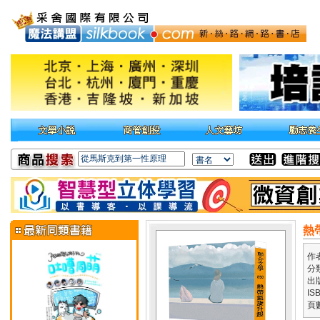
熱
作
分
出
IS
頁