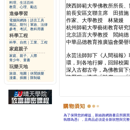
料理、生活百科
教育、心理、勵志
進修學習
電腦與網路
｜
語言工具
雜誌、期刊
｜
軍政、法律
參考、考試、教科用書
科學工程
科學、自然
｜
工業、工程
家庭親子
家庭、親子、人際
青少年、童書
玩樂天地
旅遊、地圖
｜
休閒娛樂
漫畫、插圖
｜
限制級
為了保障您的權益，新絲路網路書店所購買
執聯為憑），且商品必須是全新狀態與完整