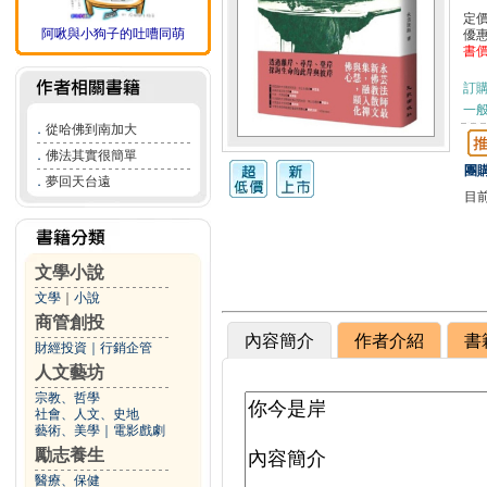
定
阿啾與小狗子的吐嘈同萌
優
書
訂
一般
．
從哈佛到南加大
．
佛法其實很簡單
團購
．
夢回天台遠
目
文學小說
文學
｜
小說
商管創投
內容簡介
作者介紹
書
財經投資
｜
行銷企管
人文藝坊
宗教、哲學
社會、人文、史地
藝術、美學
｜
電影戲劇
勵志養生
醫療、保健