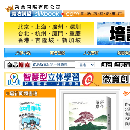
你
作
分
出
IS
頁