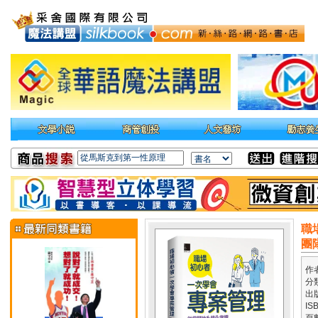
職
團
作
分
出
IS