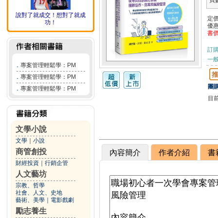
頁
說對了就成交！想對了就成
定
功！
優
書
訂
一般
．
專案管理輕鬆學：PM
．
專案管理輕鬆學：PM
團購
．
專案管理輕鬆學：PM
目
文學小說
文學
｜
小說
商管創投
內容簡介
作者介紹
書
財經投資
｜
行銷企管
人文藝坊
宗教、哲學
社會、人文、史地
藝術、美學
｜
電影戲劇
勵志養生