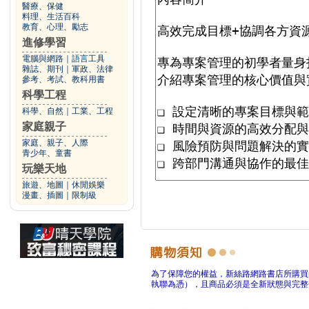
醫療、保健
料理、生活百科
教育、心理、勵志
進修學習
電腦與網路
｜
語言工具
雜誌、期刊
｜
軍政、法律
參考、考試、教科用書
科學工程
科學、自然
｜
工業、工程
家庭親子
家庭、親子、人際
青少年、童書
玩樂天地
旅遊、地圖
｜
休閒娛樂
漫畫、插圖
｜
限制級
為了保障您的權益，新絲路網路書店所購買
執聯為憑），且商品必須是全新狀態與完整