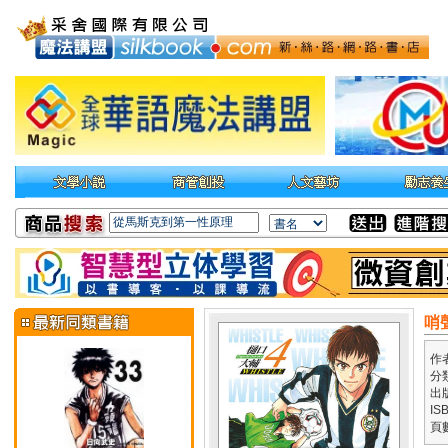
哨
作
分
出
IS
頁