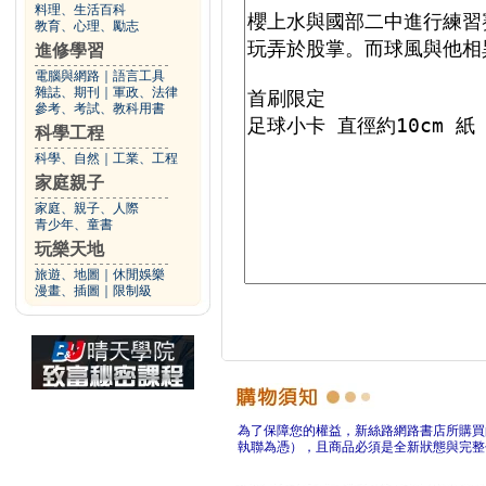
料理、生活百科
教育、心理、勵志
進修學習
電腦與網路
｜
語言工具
雜誌、期刊
｜
軍政、法律
參考、考試、教科用書
科學工程
科學、自然
｜
工業、工程
家庭親子
家庭、親子、人際
青少年、童書
玩樂天地
旅遊、地圖
｜
休閒娛樂
漫畫、插圖
｜
限制級
為了保障您的權益，新絲路網路書店所購買
執聯為憑），且商品必須是全新狀態與完整