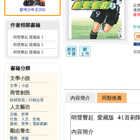
定
籃球少年王(33)
優
書
暫
．
哨聲響起 愛藏版 1
團購
．
哨聲響起 愛藏版 1
目
．
哨聲響起 愛藏版 1
文學小說
文學
｜
小說
商管創投
內容簡介
同類推薦
財經投資
｜
行銷企管
人文藝坊
宗教、哲學
社會、人文、史地
藝術、美學
｜
電影戲劇
勵志養生
醫療、保健