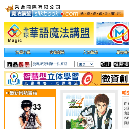
哨
作
分
出
IS
頁