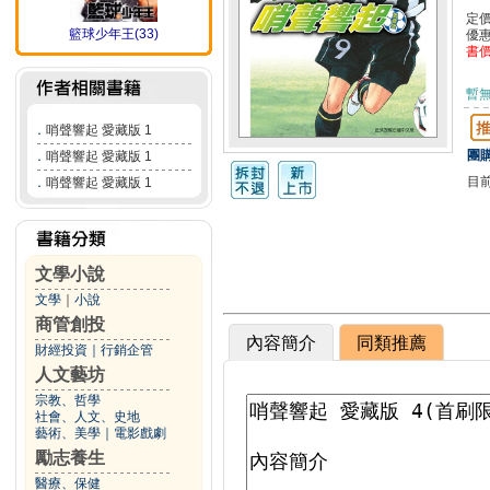
定
籃球少年王(33)
優
書
暫
．
哨聲響起 愛藏版 1
團購
．
哨聲響起 愛藏版 1
目
．
哨聲響起 愛藏版 1
文學小說
文學
｜
小說
商管創投
內容簡介
同類推薦
財經投資
｜
行銷企管
人文藝坊
宗教、哲學
社會、人文、史地
藝術、美學
｜
電影戲劇
勵志養生
醫療、保健