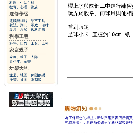
料理、生活百科
教育、心理、勵志
進修學習
電腦與網路
｜
語言工具
雜誌、期刊
｜
軍政、法律
參考、考試、教科用書
科學工程
科學、自然
｜
工業、工程
家庭親子
家庭、親子、人際
青少年、童書
玩樂天地
旅遊、地圖
｜
休閒娛樂
漫畫、插圖
｜
限制級
為了保障您的權益，新絲路網路書店所購買
執聯為憑），且商品必須是全新狀態與完整